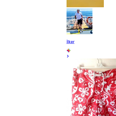
İlker