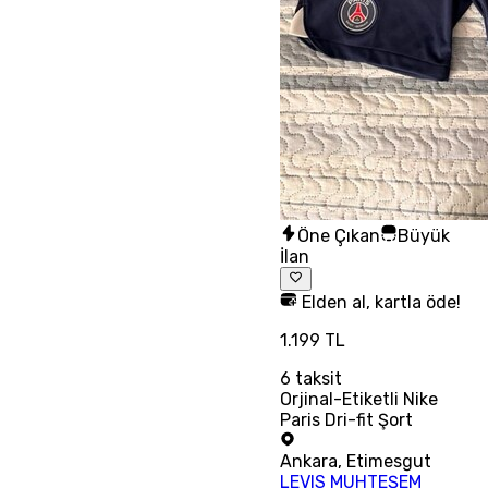
Öne Çıkan
Büyük
İlan
Elden al, kartla öde!
1.199 TL
6
taksit
Orjinal-Etiketli Nike
Paris Dri-fit Şort
Ankara
,
Etimesgut
LEVIS MUHTEŞEM