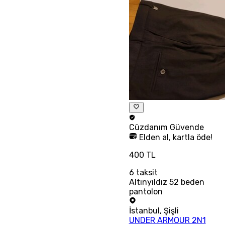
Cüzdanım
Güvende
Elden al, kartla öde!
400 TL
6
taksit
Altınyıldız 52 beden
pantolon
İstanbul
,
Şişli
UNDER ARMOUR 2N1