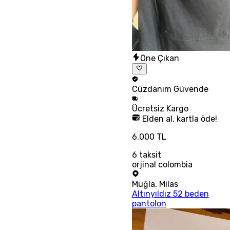
Öne Çıkan
Cüzdanım
Güvende
Ücretsiz
Kargo
Elden al, kartla öde!
6.000 TL
6
taksit
orjinal colombia
Muğla
,
Milas
Altınyıldız 52 beden
pantolon