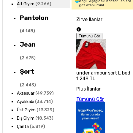
değil. Aşağıdaki benzer ilanlara
Alt Giyim
(
9.266
)
göz atabilirsin!
Pantolon
Zirve İlanlar
(
4.148
)
Tümünü Gör
Jean
(
2.675
)
Şort
under armour sort L beden
1.249 TL
(
2.443
)
Plus İlanlar
Aksesuar
(
49.739
)
Tümünü Gör
Ayakkabı
(
33.714
)
Üst Giyim
(
19.329
)
Dış Giyim
(
18.343
)
Çanta
(
5.819
)