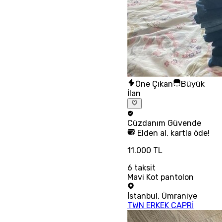
Öne Çıkan
Büyük
İlan
Cüzdanım
Güvende
Elden al, kartla öde!
11.000 TL
6
taksit
Mavi Kot pantolon
İstanbul
,
Ümraniye
TWN ERKEK CAPRİ