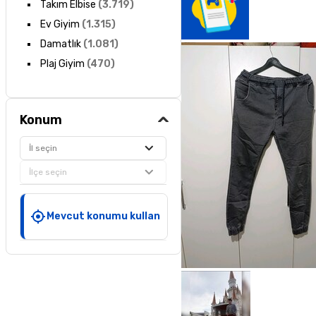
Takım Elbise
(
3.719
)
Ev Giyim
(
1.315
)
Damatlık
(
1.081
)
Plaj Giyim
(
470
)
Konum
İl seçin
İlçe seçin
Mevcut konumu kullan