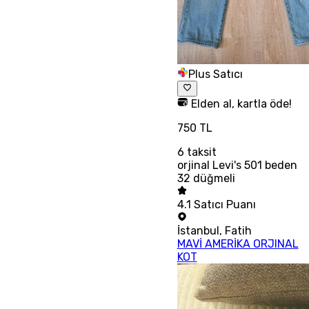
Plus Satıcı
Elden al, kartla öde!
750 TL
6
taksit
orjinal Levi's 501 beden
32 düğmeli
4.1
Satıcı Puanı
İstanbul
,
Fatih
MAVİ AMERİKA ORJINAL
KOT