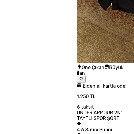
Öne Çıkan
Büyük
İlan
Elden al, kartla öde!
1.250 TL
6
taksit
UNDER ARMOUR 2N1
TAYTLI SPOR ŞORT
4.6
Satıcı Puanı