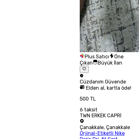
Plus Satıcı
Öne
Çıkan
Büyük İlan
Cüzdanım
Güvende
Elden al, kartla öde!
500 TL
6
taksit
TWN ERKEK CAPRİ
Çanakkale
,
Çanakkale
Orjinal-Etiketli Nike