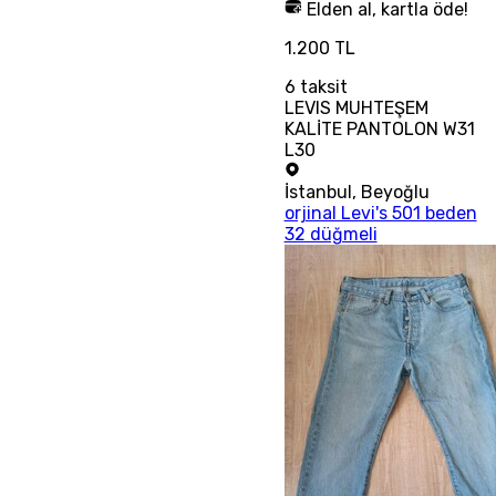
Elden al, kartla öde!
1.200 TL
6
taksit
LEVIS MUHTEŞEM
KALİTE PANTOLON W31
L30
İstanbul
,
Beyoğlu
orjinal Levi's 501 beden
32 düğmeli