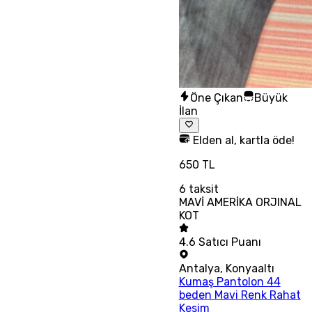
Öne Çıkan
Büyük
İlan
Elden al, kartla öde!
650 TL
6
taksit
MAVİ AMERİKA ORJINAL
KOT
4.6
Satıcı Puanı
Antalya
,
Konyaaltı
Kumaş Pantolon 44
beden Mavi Renk Rahat
Kesim