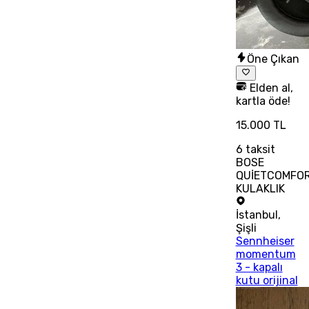
Öne Çıkan
Elden al,
kartla öde!
15.000 TL
6
taksit
BOSE
QUİETCOMFO
KULAKLIK
İstanbul
,
Şişli
Sennheiser
momentum
3 - kapalı
kutu orijinal