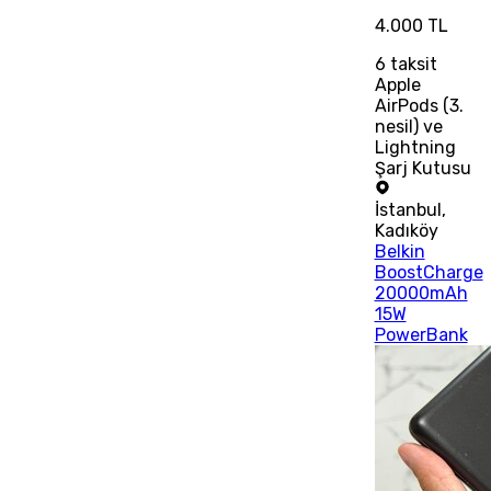
4.000 TL
6
taksit
Apple
AirPods (3.
nesil) ve
Lightning
Şarj Kutusu
İstanbul
,
Kadıköy
Belkin
BoostCharge
20000mAh
15W
PowerBank