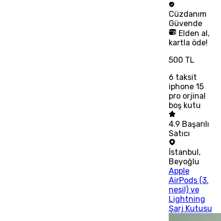
Cüzdanım
Güvende
Elden al,
kartla öde!
500 TL
6
taksit
iphone 15
pro orjinal
boş kutu
4.9
Başarılı
Satıcı
İstanbul
,
Beyoğlu
Apple
AirPods (3.
nesil) ve
Lightning
Şarj Kutusu