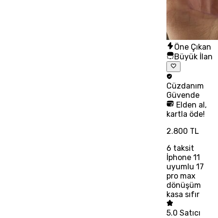
Öne Çıkan
Büyük İlan
Cüzdanım
Güvende
Elden al,
kartla öde!
2.800 TL
6
taksit
İphone 11
uyumlu 17
pro max
dönüşüm
kasa sıfır
5.0
Satıcı