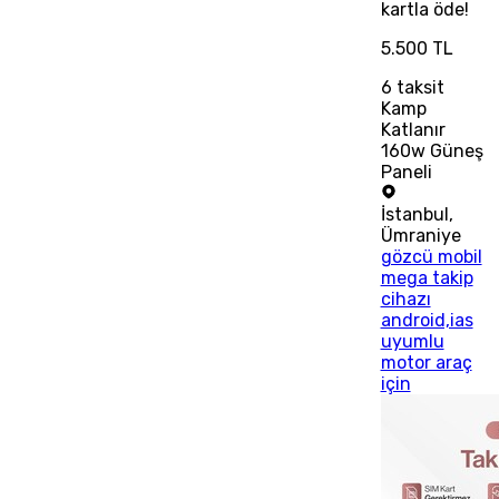
kartla öde!
5.500 TL
6
taksit
Kamp
Katlanır
160w Güneş
Paneli
İstanbul
,
Ümraniye
gözcü mobil
mega takip
cihazı
android,ias
uyumlu
motor araç
için