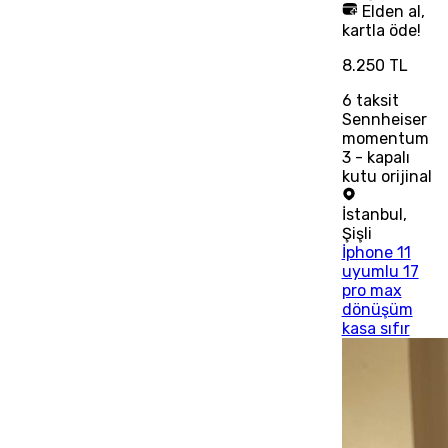
Elden al,
kartla öde!
8.250 TL
6
taksit
Sennheiser
momentum
3 - kapalı
kutu orijinal
İstanbul
,
Şişli
İphone 11
uyumlu 17
pro max
dönüşüm
kasa sıfır