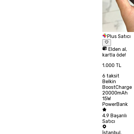
Plus Satıcı
Elden al,
kartla öde!
1.000 TL
6
taksit
Belkin
BoostCharge
20000mAh
15W
PowerBank
4.9
Başarılı
Satıcı
İstanbul
,