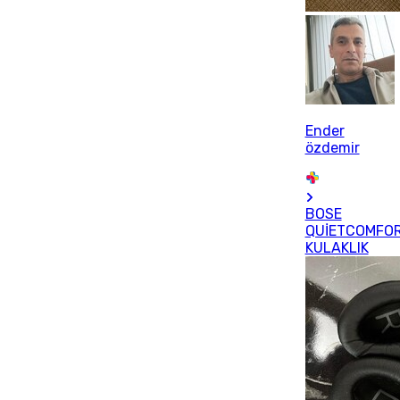
Ender
özdemir
BOSE
QUİETCOMFO
KULAKLIK