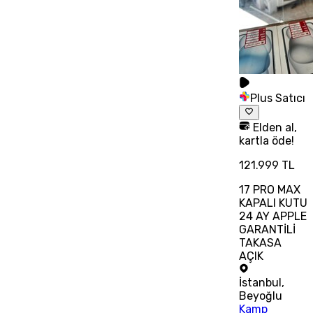
Plus Satıcı
Elden al,
kartla öde!
121.999 TL
17 PRO MAX
KAPALI KUTU
24 AY APPLE
GARANTİLİ
TAKASA
AÇIK
İstanbul
,
Beyoğlu
Kamp