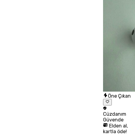
Öne Çıkan
Cüzdanım
Güvende
Elden al,
kartla öde!