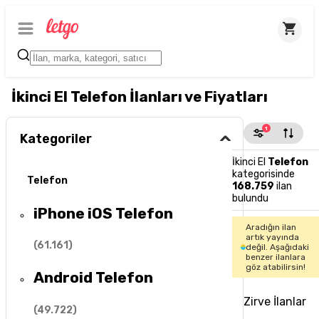
İkinci El Telefon İlanları ve Fiyatları
1
Kategoriler
İkinci El
Telefon
kategorisinde
Telefon
168.759
ilan
bulundu
iPhone iOS Telefon
Aradığın ilan
artık yayında
(
61.161
)
değil. Aşağıdaki
benzer ilanlara
göz atabilirsin!
Android Telefon
Zirve İlanlar
(
49.722
)