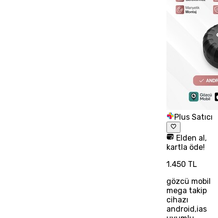
Plus Satıcı
Elden al,
kartla öde!
1.450 TL
gözcü mobil
mega takip
cihazı
android,ias