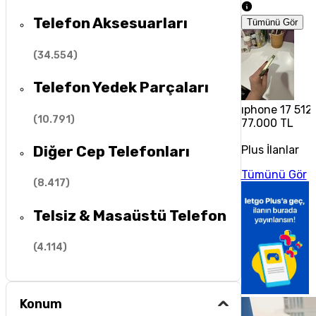
Telefon Aksesuarları
Tümünü Gör
(
34.554
)
Telefon Yedek Parçaları
ıphone 17 512 
(
10.791
)
77.000 TL
Diğer Cep Telefonları
Plus İlanlar
Tümünü Gör
(
8.417
)
Telsiz & Masaüstü Telefon
(
4.114
)
Konum