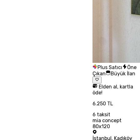
Plus Satıcı
Öne
Çıkan
Büyük İlan
Elden al, kartla
öde!
6.250 TL
6
taksit
mia concept
80x120
İstanbul
,
Kadıköy