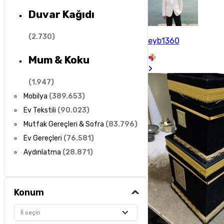
Duvar Kağıdı
(
2.730
)
eyb1360
Mum & Koku
(
1.947
)
Mobilya
(
389.653
)
Ev Tekstili
(
90.023
)
Mutfak Gereçleri & Sofra
(
83.796
)
Ev Gereçleri
(
76.581
)
Aydınlatma
(
28.871
)
Konum
İl seçin