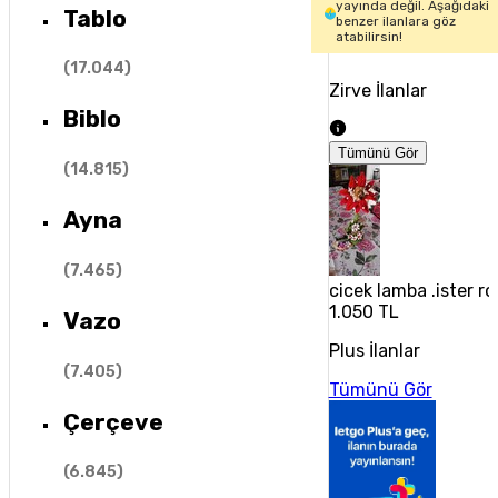
yayında değil. Aşağıdaki
Tablo
benzer ilanlara göz
atabilirsin!
(
17.044
)
Zirve İlanlar
Biblo
Tümünü Gör
(
14.815
)
Ayna
(
7.465
)
cicek lamba .ister r
1.050 TL
Vazo
Plus İlanlar
(
7.405
)
Tümünü Gör
Çerçeve
(
6.845
)