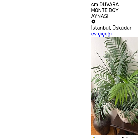
cm DUVARA
MONTE BOY
AYNASI
İstanbul
,
Üsküdar
ev çiçeği