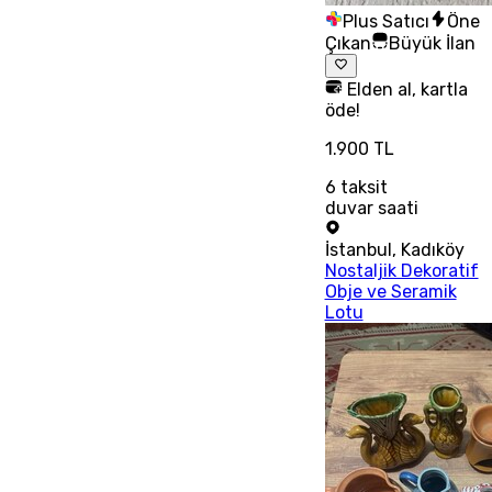
Plus Satıcı
Öne
Çıkan
Büyük İlan
Elden al, kartla
öde!
1.900 TL
6
taksit
duvar saati
İstanbul
,
Kadıköy
Nostaljik Dekoratif
Obje ve Seramik
Lotu