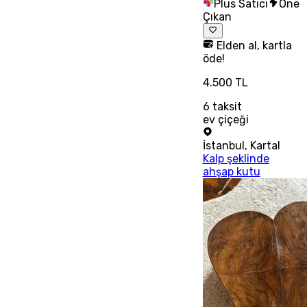
Plus Satıcı
Öne
Çıkan
Elden al, kartla
öde!
4.500 TL
6
taksit
ev çiçeği
İstanbul
,
Kartal
Kalp şeklinde
ahşap kutu