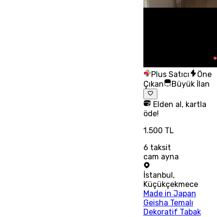
Plus Satıcı
Öne
Çıkan
Büyük İlan
Elden al, kartla
öde!
1.500 TL
6
taksit
cam ayna
İstanbul
,
Küçükçekmece
Made in Japan
Geisha Temalı
Dekoratif Tabak