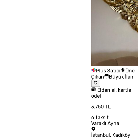
Plus Satıcı
Öne
Çıkan
Büyük İlan
Elden al, kartla
öde!
3.750 TL
6
taksit
Varaklı Ayna
İstanbul
,
Kadıköy