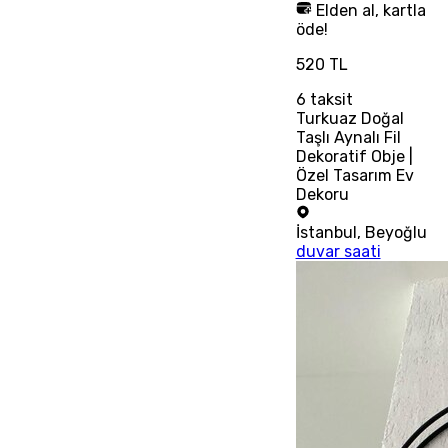
Elden al, kartla
öde!
520 TL
6
taksit
Turkuaz Doğal
Taşlı Aynalı Fil
Dekoratif Obje |
Özel Tasarım Ev
Dekoru
İstanbul
,
Beyoğlu
duvar saati