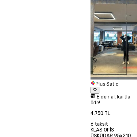
Plus Satıcı
Elden al, kartla
öde!
4.750 TL
6
taksit
KLAS OFİS
ÜSKÜDAR 95x210