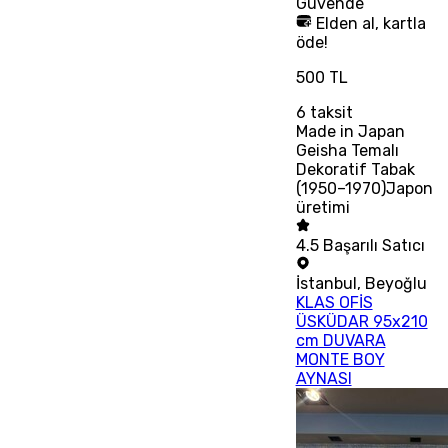
Güvende
Elden al, kartla
öde!
500 TL
6
taksit
Made in Japan
Geisha Temalı
Dekoratif Tabak
(1950–1970)Japon
üretimi
4.5
Başarılı Satıcı
İstanbul
,
Beyoğlu
KLAS OFİS
ÜSKÜDAR 95x210
cm DUVARA
MONTE BOY
AYNASI