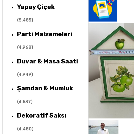
Yapay Çiçek
(
5.485
)
Parti Malzemeleri
(
4.968
)
Duvar & Masa Saati
(
4.949
)
Şamdan & Mumluk
(
4.537
)
Dekoratif Saksı
(
4.480
)