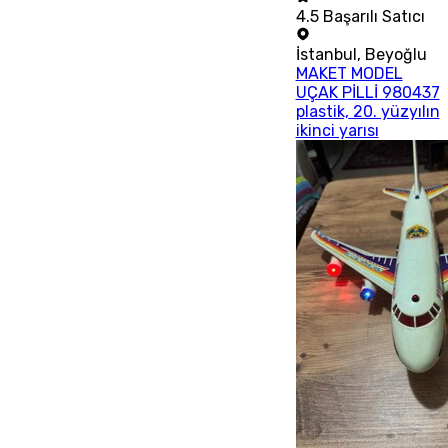
4.5
Başarılı Satıcı
İstanbul
,
Beyoğlu
MAKET MODEL
UÇAK PİLLİ 980437
plastik, 20. yüzyılın
ikinci yarısı