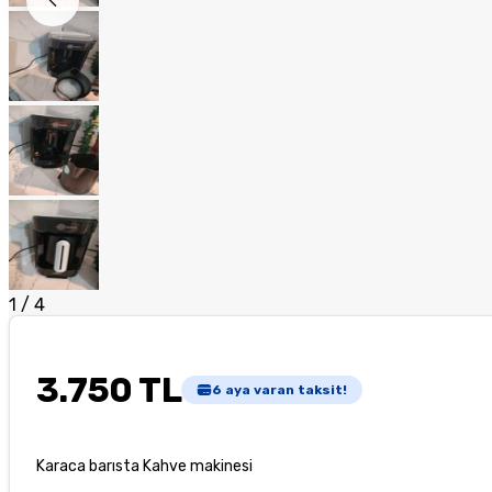
1
/
4
3.750 TL
6
aya varan taksit!
Karaca barısta Kahve makinesi