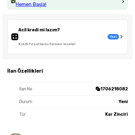
Hemen Başla!
Acil kredi mi lazım?
Yeni
Kredi fırsatlarını hemen incele!
İlan Özellikleri
İlan No
1706218082
Durum
Yeni
Tür
Kar Zinciri