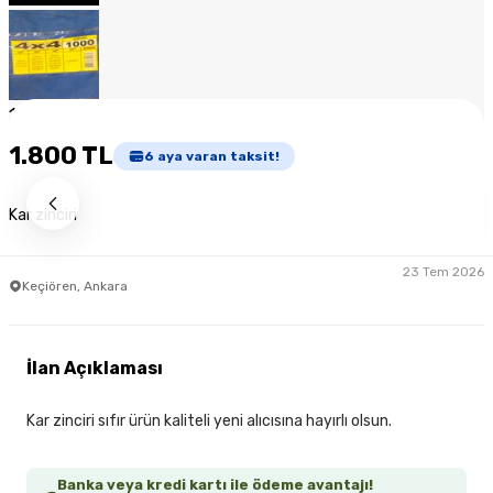
1
/
8
1.800 TL
6
aya varan taksit!
Kar zinciri
23 Tem 2026
Keçiören, Ankara
İlan Açıklaması
Kar zinciri sıfır ürün kaliteli yeni alıcısına hayırlı olsun.
Banka veya kredi kartı ile ödeme avantajı!