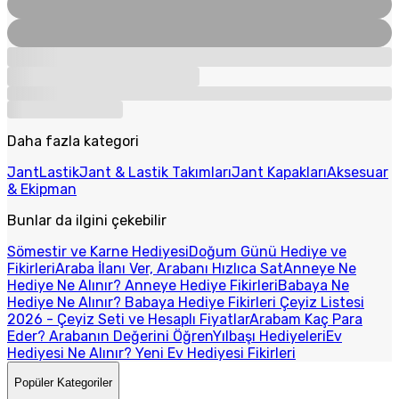
Daha fazla kategori
Jant
Lastik
Jant & Lastik Takımları
Jant Kapakları
Aksesuar
& Ekipman
Bunlar da ilgini çekebilir
Sömestir ve Karne Hediyesi
Doğum Günü Hediye ve
Fikirleri
Araba İlanı Ver, Arabanı Hızlıca Sat
Anneye Ne
Hediye Ne Alınır? Anneye Hediye Fikirleri
Babaya Ne
Hediye Ne Alınır? Babaya Hediye Fikirleri
Çeyiz Listesi
2026 - Çeyiz Seti ve Hesaplı Fiyatlar
Arabam Kaç Para
Eder? Arabanın Değerini Öğren
Yılbaşı Hediyeleri
Ev
Hediyesi Ne Alınır? Yeni Ev Hediyesi Fikirleri
Popüler Kategoriler