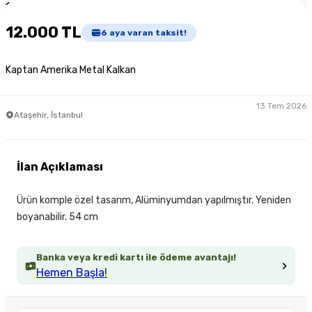
1
/
3
12.000 TL
6
aya varan taksit!
Kaptan Amerika Metal Kalkan
13 Tem 2026
Ataşehir, İstanbul
İlan Açıklaması
Ürün komple özel tasarım, Alüminyumdan yapılmıştır. Yeniden
boyanabilir. 54 cm
Banka veya kredi kartı ile ödeme avantajı!
Hemen Başla!