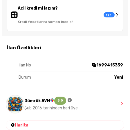
Acil kredi mi lazım?
Yeni
Kredi fırsatlarını hemen incele!
İlan Özellikleri
İlan No
1699415339
Durum
Yeni
Gümrük AVM
5.0
Şub 2016 tarihinden beri üye
Harita