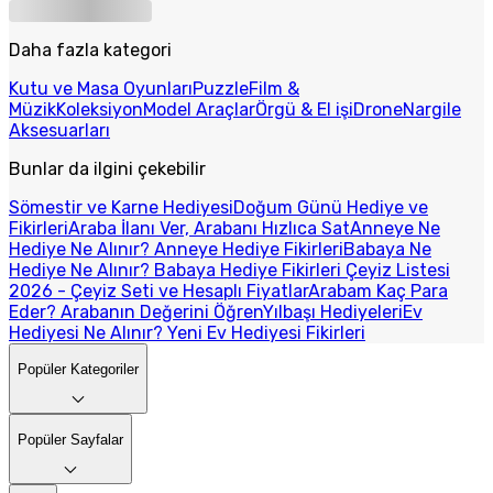
Daha fazla kategori
Kutu ve Masa Oyunları
Puzzle
Film &
Müzik
Koleksiyon
Model Araçlar
Örgü & El işi
Drone
Nargile
Aksesuarları
Bunlar da ilgini çekebilir
Sömestir ve Karne Hediyesi
Doğum Günü Hediye ve
Fikirleri
Araba İlanı Ver, Arabanı Hızlıca Sat
Anneye Ne
Hediye Ne Alınır? Anneye Hediye Fikirleri
Babaya Ne
Hediye Ne Alınır? Babaya Hediye Fikirleri
Çeyiz Listesi
2026 - Çeyiz Seti ve Hesaplı Fiyatlar
Arabam Kaç Para
Eder? Arabanın Değerini Öğren
Yılbaşı Hediyeleri
Ev
Hediyesi Ne Alınır? Yeni Ev Hediyesi Fikirleri
Popüler Kategoriler
Popüler Sayfalar