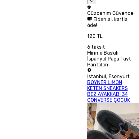
Cüzdanım
Güvende
Elden al, kartla
öde!
120 TL
6
taksit
Minnie Baskılı
İspanyol Paça Tayt
Pantolon
İstanbul
,
Esenyurt
BOYNER LİMON
KETEN SNEAKERS
BEZ AYAKKABI 34
CONVERSE ÇOCUK