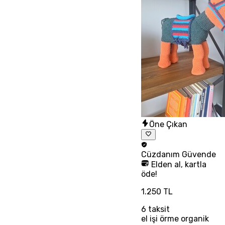
Öne Çıkan
Cüzdanım
Güvende
Elden al, kartla
öde!
1.250 TL
6
taksit
el işi örme organik