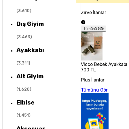
(
3.610
)
Zirve İlanlar
Dış Giyim
Tümünü Gör
(
3.463
)
Ayakkabı
(
3.311
)
Vicco Bebek Ayakkabıs
700 TL
Alt Giyim
Plus İlanlar
(
1.620
)
Tümünü Gör
Elbise
(
1.451
)
Aksesuar