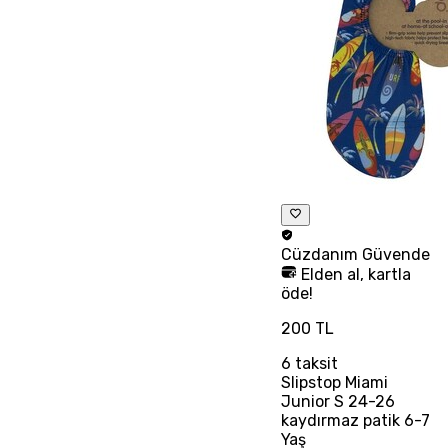
Cüzdanım
Güvende
Elden al, kartla
öde!
200 TL
6
taksit
Slipstop Miami
Junior S 24-26
kaydırmaz patik 6-7
Yaş