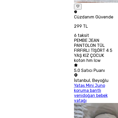
Cüzdanım
Güvende
299 TL
6
taksit
PEMBE JEAN
PANTOLON TÜL
FIRFIRLI TİŞÖRT 4 5
YAŞ KIZ ÇOCUK
koton hm lcw
5.0
Satıcı Puanı
İstanbul
,
Beyoğlu
Yataş Mini Juno
koruma bantlı
yenidoğan bebek
yatağı