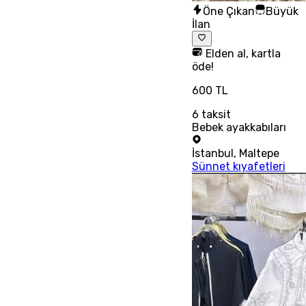
Öne Çıkan
Büyük
İlan
Elden al, kartla
öde!
600 TL
6
taksit
Bebek ayakkabıları
İstanbul
,
Maltepe
Sünnet kıyafetleri