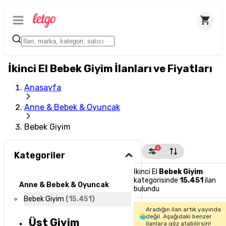
İkinci El Bebek Giyim İlanları ve Fiyatları
Anasayfa
Anne & Bebek & Oyuncak
Bebek Giyim
1
Kategoriler
İkinci El
Bebek Giyim
kategorisinde
15.451
ilan
Anne & Bebek & Oyuncak
bulundu
Bebek Giyim
(
15.451
)
Aradığın ilan artık yayında
değil. Aşağıdaki benzer
Üst Giyim
ilanlara göz atabilirsin!