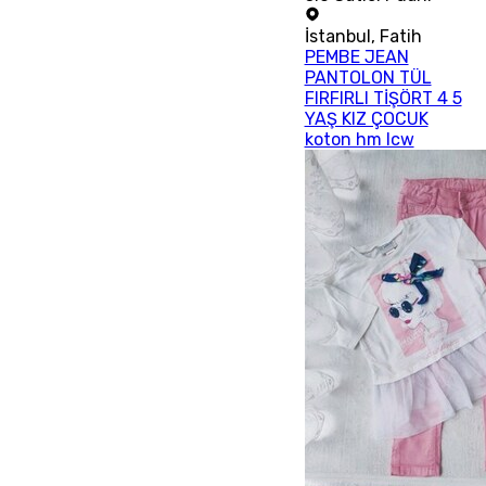
İstanbul
,
Fatih
PEMBE JEAN
PANTOLON TÜL
FIRFIRLI TİŞÖRT 4 5
YAŞ KIZ ÇOCUK
koton hm lcw