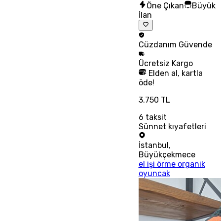
Öne Çıkan
Büyük
İlan
Cüzdanım
Güvende
Ücretsiz
Kargo
Elden al, kartla
öde!
3.750 TL
6
taksit
Sünnet kıyafetleri
İstanbul
,
Büyükçekmece
el işi örme organik
oyuncak