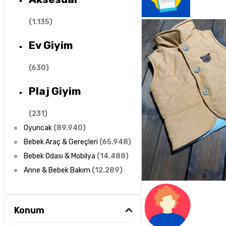
(
1.135
)
Ev Giyim
(
630
)
Plaj Giyim
(
231
)
Oyuncak
(
89.940
)
Bebek Araç & Gereçleri
(
65.948
)
Bebek Odası & Mobilya
(
14.488
)
Anne & Bebek Bakım
(
12.289
)
Konum