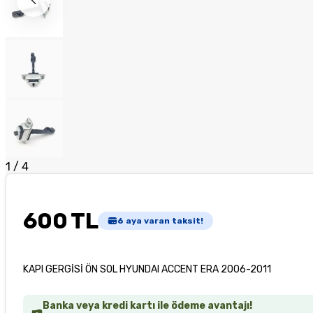
1
/
4
600 TL
6
aya varan taksit!
KAPI GERGİSİ ÖN SOL HYUNDAI ACCENT ERA 2006-2011
Banka veya kredi kartı ile ödeme avantajı!