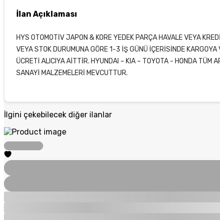
İlan Açıklaması
HYS OTOMOTİV JAPON & KORE YEDEK PARÇA HAVALE VEYA KREDİ K
VEYA STOK DURUMUNA GÖRE 1-3 İŞ GÜNÜ İÇERİSİNDE KARGOYA 
ÜCRETİ ALICIYA AİTTİR. HYUNDAI – KIA – TOYOTA - HONDA TÜM 
SANAYİ MALZEMELERİ MEVCUTTUR.
İlgini çekebilecek diğer ilanlar