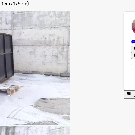
(500cmx175cm)
İl