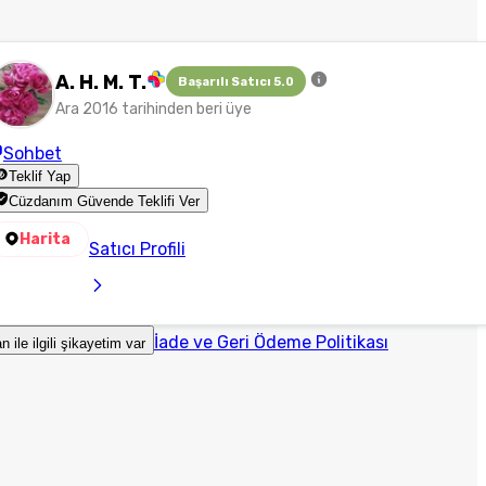
A. H. M. T.
Başarılı Satıcı 5.0
Ara 2016 tarihinden beri üye
Sohbet
Teklif Yap
Cüzdanım Güvende Teklifi Ver
Harita
Satıcı Profili
İade ve Geri Ödeme Politikası
an ile ilgili şikayetim var