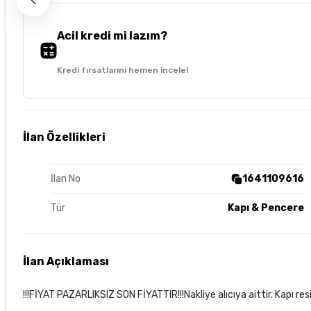
Acil kredi mi lazım?
Kredi fırsatlarını hemen incele!
İlan Özellikleri
İlan No
1641109616
Tür
Kapı & Pencere
İlan Açıklaması
!!!FİYAT PAZARLIKSIZ SON FİYATTIR!!!Nakliye alıcıya aittir. Kapı r