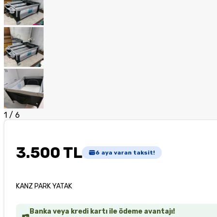
1
/
6
3.500 TL
6
aya varan taksit!
KANZ PARK YATAK
Banka veya kredi kartı ile ödeme avantajı!