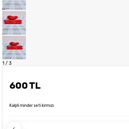
1
/
3
600 TL
Kalpli minder seti kırmızı