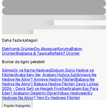
Daha fazla kategori
Elektronik Ürünler
Dış Aksesuar
Koruma
Bakım
Ürünleri
Bağlama & Taşıma
Reflektif Ürünler
Bunlar da ilgini çekebilir
Sömestir ve Karne Hediyesi
Doğum Günü Hediye ve
Fikirleri
Araba İlanı Ver, Arabanı Hızlıca Sat
Anneye Ne
Hediye Ne Alınır? Anneye Hediye Fikirleri
Babaya Ne
Hediye Ne Alınır? Babaya Hediye Fikirleri
Çeyiz Listesi
2026 - Çeyiz Seti ve Hesaplı Fiyatlar
Arabam Kaç Para
Eder? Arabanın Değerini Öğren
Yılbaşı Hediyeleri
Ev
Hediyesi Ne Alınır? Yeni Ev Hediyesi Fikirleri
Popüler Kategoriler