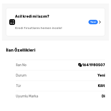
Acil kredi mi lazım?
Yeni
Kredi fırsatlarını hemen incele!
İlan Özellikleri
İlan No
1641980507
Durum
Yeni
Tür
Kilit
Uyumlu Marka
Di