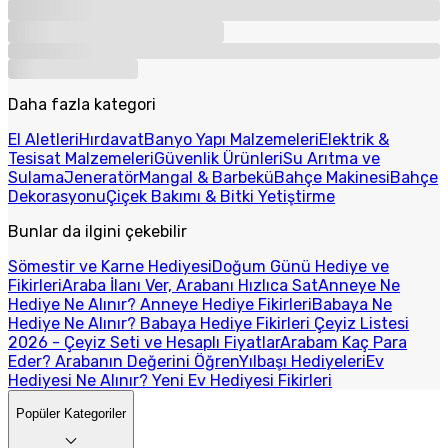
Daha fazla kategori
El Aletleri
Hırdavat
Banyo Yapı Malzemeleri
Elektrik &
Tesisat Malzemeleri
Güvenlik Ürünleri
Su Arıtma ve
Sulama
Jeneratör
Mangal & Barbekü
Bahçe Makinesi
Bahçe
Dekorasyonu
Çiçek Bakımı & Bitki Yetiştirme
Bunlar da ilgini çekebilir
Sömestir ve Karne Hediyesi
Doğum Günü Hediye ve
Fikirleri
Araba İlanı Ver, Arabanı Hızlıca Sat
Anneye Ne
Hediye Ne Alınır? Anneye Hediye Fikirleri
Babaya Ne
Hediye Ne Alınır? Babaya Hediye Fikirleri
Çeyiz Listesi
2026 - Çeyiz Seti ve Hesaplı Fiyatlar
Arabam Kaç Para
Eder? Arabanın Değerini Öğren
Yılbaşı Hediyeleri
Ev
Hediyesi Ne Alınır? Yeni Ev Hediyesi Fikirleri
Popüler Kategoriler