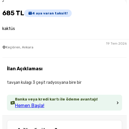
1
/
5
685 TL
4
aya varan taksit!
kaktüs
19 Tem 2026
Keçiören, Ankara
İlan Açıklaması
tavşan kulagı 3 çeşit radyosyana bire bir
Banka veya kredi kartı ile ödeme avantajı!
Hemen Başla!