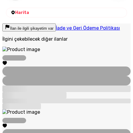
Harita
İade ve Geri Ödeme Politikası
İlan ile ilgili şikayetim var
İlgini çekebilecek diğer ilanlar