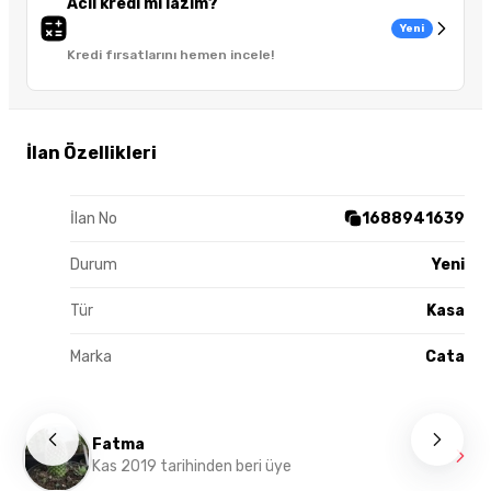
Acil kredi mi lazım?
Yeni
Kredi fırsatlarını hemen incele!
İlan Özellikleri
İlan No
1688941639
Durum
Yeni
Tür
Kasa
Marka
Cata
Fatma
Kas 2019 tarihinden beri üye