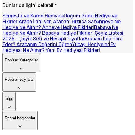
Bunlar da ilgini çekebilir
Sömestir ve Karne Hediyesi
Doğum Günü Hediye ve
Fikirleri
Araba İlanı Ver, Arabanı Hızlıca Sat
Anneye Ne
Hediye Ne Alınır? Anneye Hediye Fikirleri
Babaya Ne
Hediye Ne Alınır? Babaya Hediye Fikirleri
Çeyiz Listesi
2026 - Çeyiz Seti ve Hesaplı Fiyatlar
Arabam Kaç Para
Eder? Arabanın Değerini Öğren
Yılbaşı Hediyeleri
Ev
Hediyesi Ne Alınır? Yeni Ev Hediyesi Fikirleri
Popüler Kategoriler
Popüler Sayfalar
letgo
Resmi bağlantılar