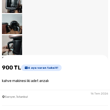
1
/
13
900 TL
6
aya varan taksit!
kahve makinesi iki adet arızalı
16 Tem 2026
Sarıyer, İstanbul