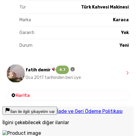
Tür
Türk Kahvesi Makinesi
Marka
Karaca
Garanti
Yok
Durum
Yeni
fatih demir
4.7
Oca 2017 tarihinden beri üye
Harita
İade ve Geri Ödeme Politikası
İlan ile ilgili şikayetim var
İlgini çekebilecek diğer ilanlar