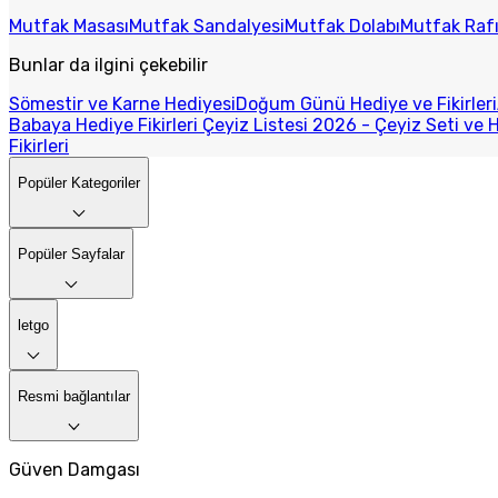
Mutfak Masası
Mutfak Sandalyesi
Mutfak Dolabı
Mutfak Raf
Bunlar da ilgini çekebilir
Sömestir ve Karne Hediyesi
Doğum Günü Hediye ve Fikirleri
Babaya Hediye Fikirleri
Çeyiz Listesi 2026 - Çeyiz Seti ve H
Fikirleri
Popüler Kategoriler
Popüler Sayfalar
letgo
Resmi bağlantılar
Güven Damgası