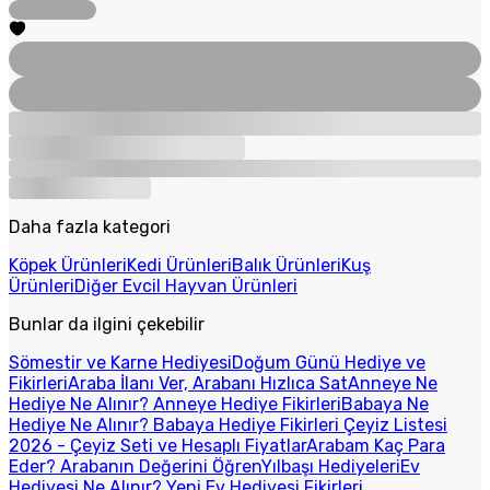
Daha fazla kategori
Köpek Ürünleri
Kedi Ürünleri
Balık Ürünleri
Kuş
Ürünleri
Diğer Evcil Hayvan Ürünleri
Bunlar da ilgini çekebilir
Sömestir ve Karne Hediyesi
Doğum Günü Hediye ve
Fikirleri
Araba İlanı Ver, Arabanı Hızlıca Sat
Anneye Ne
Hediye Ne Alınır? Anneye Hediye Fikirleri
Babaya Ne
Hediye Ne Alınır? Babaya Hediye Fikirleri
Çeyiz Listesi
2026 - Çeyiz Seti ve Hesaplı Fiyatlar
Arabam Kaç Para
Eder? Arabanın Değerini Öğren
Yılbaşı Hediyeleri
Ev
Hediyesi Ne Alınır? Yeni Ev Hediyesi Fikirleri