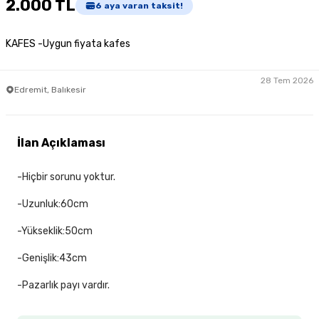
2.000 TL
6
aya varan taksit!
KAFES -Uygun fiyata kafes
28 Tem 2026
Edremit, Balıkesir
İlan Açıklaması
-Hiçbir sorunu yoktur.
-Uzunluk:60cm
-Yükseklik:50cm
-Genişlik:43cm
-Pazarlık payı vardır.