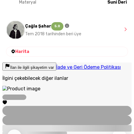
Materyal
Suni Deri
Çağla Şahar
5.0
Tem 2018 tarihinden beri üye
Harita
İade ve Geri Ödeme Politikası
İlan ile ilgili şikayetim var
İlgini çekebilecek diğer ilanlar