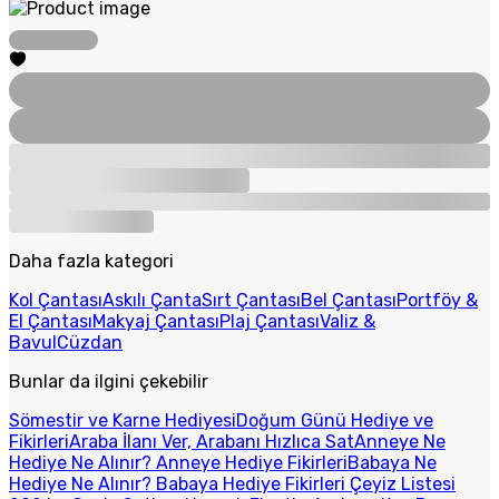
Daha fazla kategori
Kol Çantası
Askılı Çanta
Sırt Çantası
Bel Çantası
Portföy &
El Çantası
Makyaj Çantası
Plaj Çantası
Valiz &
Bavul
Cüzdan
Bunlar da ilgini çekebilir
Sömestir ve Karne Hediyesi
Doğum Günü Hediye ve
Fikirleri
Araba İlanı Ver, Arabanı Hızlıca Sat
Anneye Ne
Hediye Ne Alınır? Anneye Hediye Fikirleri
Babaya Ne
Hediye Ne Alınır? Babaya Hediye Fikirleri
Çeyiz Listesi