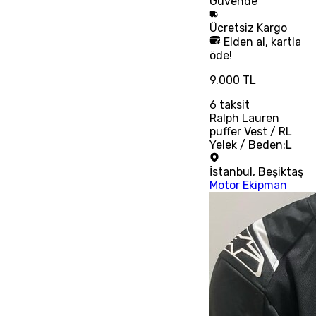
Güvende
Ücretsiz
Kargo
Elden al, kartla
öde!
9.000 TL
6
taksit
Ralph Lauren
puffer Vest / RL
Yelek / Beden:L
İstanbul
,
Beşiktaş
Motor Ekipman