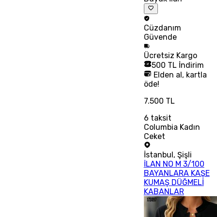
Cüzdanım
Güvende
Ücretsiz
Kargo
500 TL İndirim
Elden al, kartla
öde!
7.500 TL
6
taksit
Columbia Kadın
Ceket
İstanbul
,
Şişli
İLAN NO M 3/100
BAYANLARA KAŞE
KUMAŞ DÜĞMELİ
KABANLAR