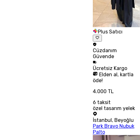
Plus Satıcı
Cüzdanım
Güvende
Ücretsiz
Kargo
Elden al, kartla
öde!
4.000 TL
6
taksit
özel tasarım yelek
İstanbul
,
Beyoğlu
Park Bravo Nubuk
Palto