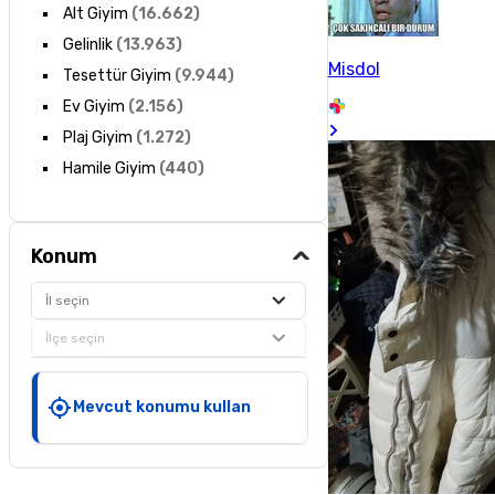
Alt Giyim
(
16.662
)
Gelinlik
(
13.963
)
Misdol
Tesettür Giyim
(
9.944
)
Ev Giyim
(
2.156
)
Plaj Giyim
(
1.272
)
Hamile Giyim
(
440
)
Konum
İl seçin
İlçe seçin
Mevcut konumu kullan