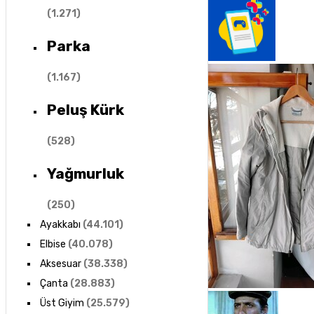
(
1.271
)
Parka
(
1.167
)
Peluş Kürk
(
528
)
Yağmurluk
(
250
)
Ayakkabı
(
44.101
)
Elbise
(
40.078
)
Aksesuar
(
38.338
)
Çanta
(
28.883
)
Üst Giyim
(
25.579
)