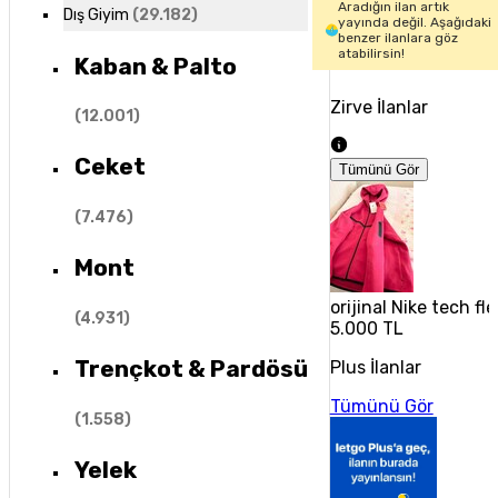
Aradığın ilan artık
Dış Giyim
(
29.182
)
yayında değil. Aşağıdaki
benzer ilanlara göz
atabilirsin!
Kaban & Palto
Zirve İlanlar
(
12.001
)
Ceket
Tümünü Gör
(
7.476
)
Mont
orijinal Nike tech fl
(
4.931
)
5.000 TL
Trençkot & Pardösü
Plus İlanlar
Tümünü Gör
(
1.558
)
Yelek