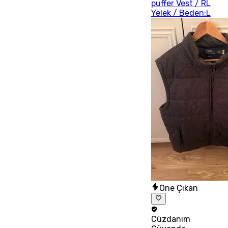
puffer Vest / RL
Yelek / Beden:L
Öne Çıkan
Cüzdanım