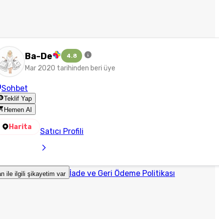
Ba-De
4.8
Mar 2020 tarihinden beri üye
Sohbet
Teklif Yap
Hemen Al
Harita
Satıcı Profili
İade ve Geri Ödeme Politikası
an ile ilgili şikayetim var