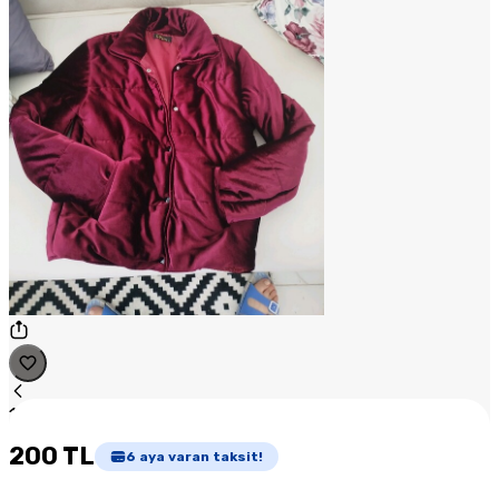
1
/
1
200 TL
6
aya varan taksit!