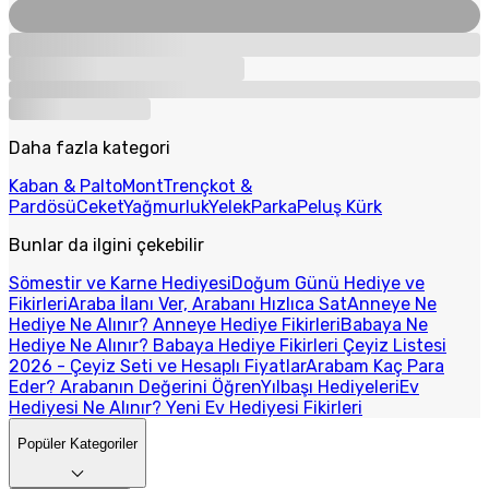
Daha fazla kategori
Kaban & Palto
Mont
Trençkot &
Pardösü
Ceket
Yağmurluk
Yelek
Parka
Peluş Kürk
Bunlar da ilgini çekebilir
Sömestir ve Karne Hediyesi
Doğum Günü Hediye ve
Fikirleri
Araba İlanı Ver, Arabanı Hızlıca Sat
Anneye Ne
Hediye Ne Alınır? Anneye Hediye Fikirleri
Babaya Ne
Hediye Ne Alınır? Babaya Hediye Fikirleri
Çeyiz Listesi
2026 - Çeyiz Seti ve Hesaplı Fiyatlar
Arabam Kaç Para
Eder? Arabanın Değerini Öğren
Yılbaşı Hediyeleri
Ev
Hediyesi Ne Alınır? Yeni Ev Hediyesi Fikirleri
Popüler Kategoriler