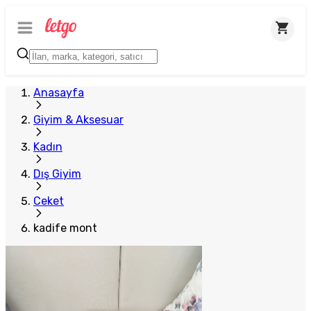
Anasayfa
Giyim & Aksesuar
Kadın
Dış Giyim
Ceket
kadife mont