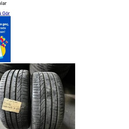
nlar
 Gör