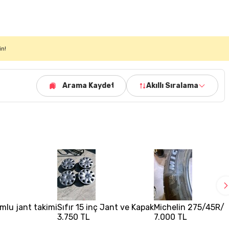
in!
Arama Kaydet
Akıllı Sıralama
mlu jant takimi
Sıfır 15 inç Jant ve Kapak
Michelin 275/45R/
3.750 TL
7.000 TL