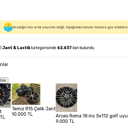
Aradığın ilan artık yayında değil. Aşağıdaki benzer ilanlara göz atabilirs
El
Jant & Lastik
kategorisinde
62.637
ilan bulundu
anlar
Gör
Temiz R15 Çelik Jant
t
10.000 TL
Arceo Roma 18 inc 5x112 golf uyu
 TL
9.000 TL