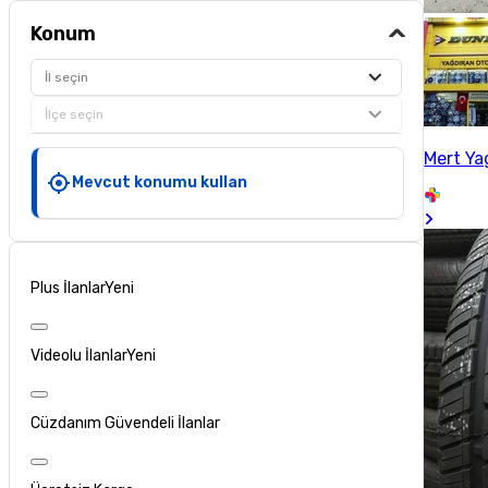
Konum
İl seçin
İlçe seçin
Mert Ya
Mevcut konumu kullan
Plus İlanlar
Yeni
Videolu İlanlar
Yeni
Cüzdanım Güvendeli İlanlar