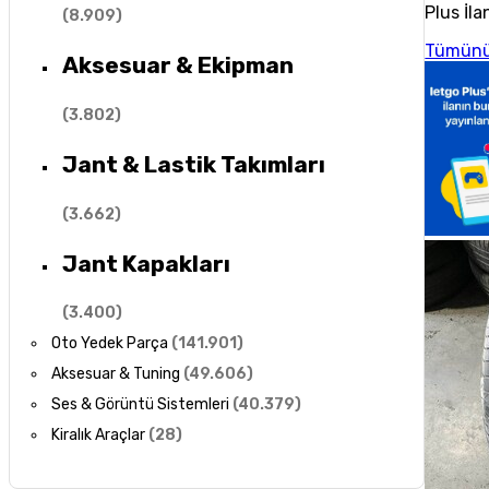
Plus İla
(
8.909
)
Tümünü
Aksesuar & Ekipman
(
3.802
)
Jant & Lastik Takımları
(
3.662
)
Jant Kapakları
(
3.400
)
Oto Yedek Parça
(
141.901
)
Aksesuar & Tuning
(
49.606
)
Ses & Görüntü Sistemleri
(
40.379
)
Kiralık Araçlar
(
28
)