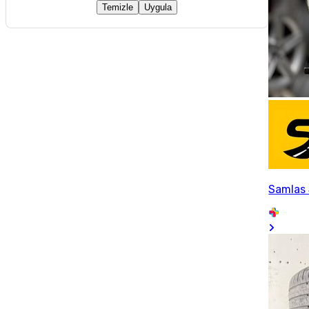
Temizle
Uygula
Samlas 