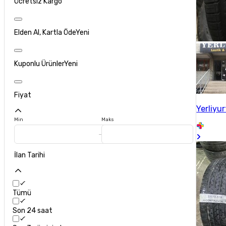
Ücretsiz Kargo
Elden Al, Kartla Öde
Yeni
Kuponlu Ürünler
Yeni
Fiyat
Yerliyu
Min
Maks
İlan Tarihi
Tümü
Son 24 saat