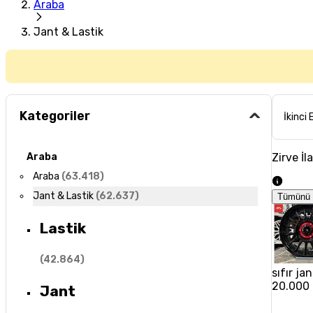
Araba
Jant & Lastik
Kategoriler
İkinci 
Zirve İl
Araba
Araba
(
63.418
)
Jant & Lastik
(
62.637
)
Tümünü 
Lastik
(
42.864
)
sıfır jan
20.000
Jant