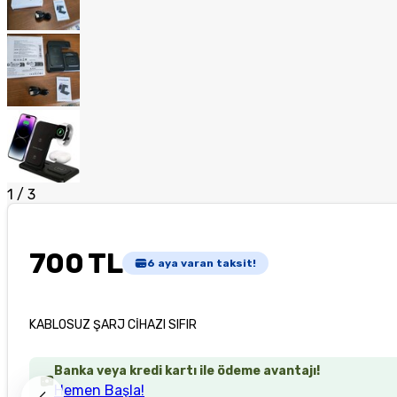
1
/
3
700 TL
6
aya varan taksit!
KABLOSUZ ŞARJ CİHAZI SIFIR
Banka veya kredi kartı ile ödeme avantajı!
Hemen Başla!