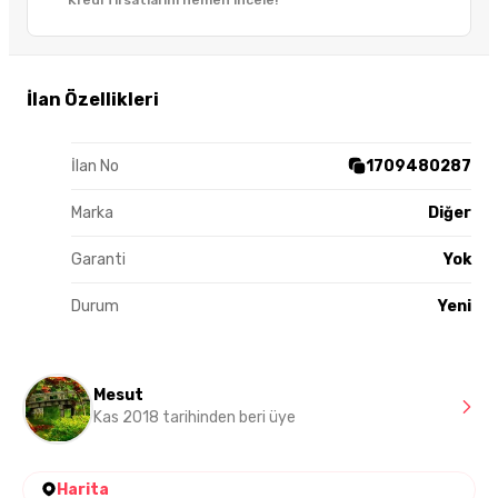
Kredi fırsatlarını hemen incele!
İlan Özellikleri
İlan No
1709480287
Marka
Diğer
Garanti
Yok
Durum
Yeni
Mesut
Kas 2018 tarihinden beri üye
Harita