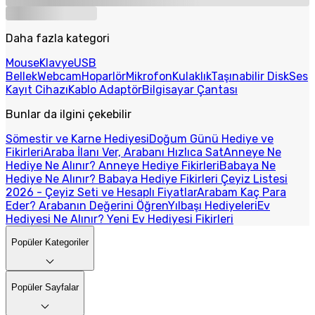
Daha fazla kategori
Mouse
Klavye
USB
Bellek
Webcam
Hoparlör
Mikrofon
Kulaklık
Taşınabilir Disk
Ses
Kayıt Cihazı
Kablo Adaptör
Bilgisayar Çantası
Bunlar da ilgini çekebilir
Sömestir ve Karne Hediyesi
Doğum Günü Hediye ve
Fikirleri
Araba İlanı Ver, Arabanı Hızlıca Sat
Anneye Ne
Hediye Ne Alınır? Anneye Hediye Fikirleri
Babaya Ne
Hediye Ne Alınır? Babaya Hediye Fikirleri
Çeyiz Listesi
2026 - Çeyiz Seti ve Hesaplı Fiyatlar
Arabam Kaç Para
Eder? Arabanın Değerini Öğren
Yılbaşı Hediyeleri
Ev
Hediyesi Ne Alınır? Yeni Ev Hediyesi Fikirleri
Popüler Kategoriler
Popüler Sayfalar