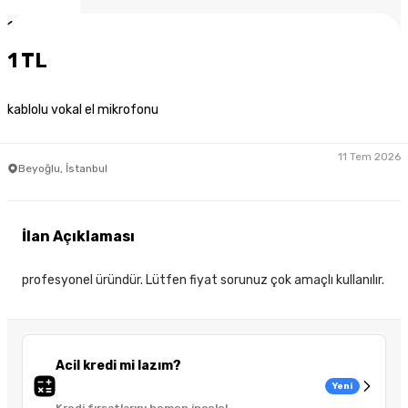
1
/
2
1 TL
kablolu vokal el mikrofonu
11 Tem 2026
Beyoğlu, İstanbul
İlan Açıklaması
profesyonel üründür. Lütfen fiyat sorunuz çok amaçlı kullanılır.
Acil kredi mi lazım?
Yeni