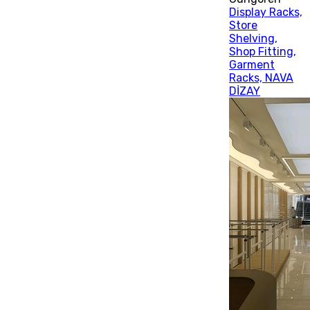
Display Racks,
Store
Shelving,
Shop Fitting,
Garment
Racks, NAVA
DİZAY