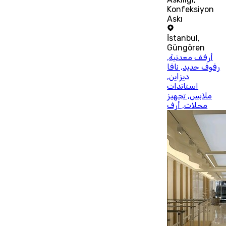
Konfeksiyon
Askı
İstanbul
,
Güngören
أرفف معدنية,
رفوف حديد, نافا
ديزاين,
استاندات
ملابس, تجهيز
محلات, أرف