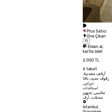
Plus Satıcı
Öne Çıkan
Elden al,
kartla öde!
2.000 TL
6
taksit
أرفف معدنية,
رفوف حديد, نافا
ديزاين,
استاندات
ملابس, تجهيز
محلات, أرف
İstanbul
,
Güngören