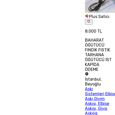
Plus Satıcı
8.000 TL
BAHARAT
ÖĞÜTÜCÜ
FINDIK FISTIK
TARHANA
ÖĞÜTÜCÜ İST
KAPIDA
ÖDEME
İstanbul
,
Beyoğlu
Askı
Sistemleri,Elbis
Askı,Giyim
Askısı, Elbise
Askısı, Giysi
Askılığ