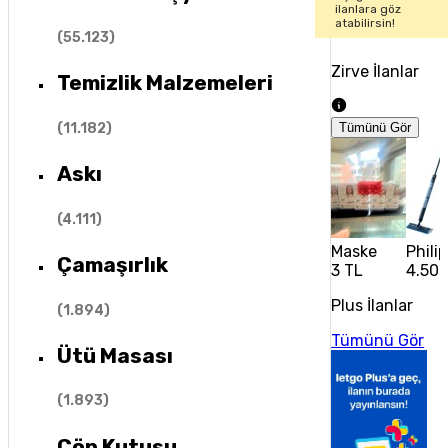
ilanlara göz
atabilirsin!
(
55.123
)
Zirve İlanlar
Temizlik Malzemeleri
(
11.182
)
Tümünü Gör
Askı
(
4.111
)
Maske
Phili
Çamaşırlık
3 TL
4.500
Plus İlanlar
(
1.894
)
Tümünü Gör
Ütü Masası
(
1.893
)
Çöp Kutusu