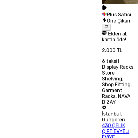
Plus Satıcı
Öne Çıkan
Elden al,
kartla öde!
2.000 TL
6
taksit
Display Racks,
Store
Shelving,
Shop Fitting,
Garment
Racks, NAVA
DİZAY
İstanbul
,
Güngören
430 ÇELİK
ÇİFT EVYELİ
EVİYE