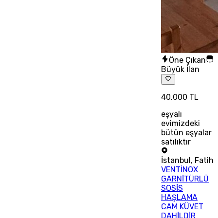
Öne Çıkan
Büyük İlan
40.000 TL
eşyalı
evimizdeki
bütün eşyalar
satılıktır
İstanbul
,
Fatih
VENTİNOX
GARNİTÜRLÜ
SOSİS
HAŞLAMA
CAM KÜVET
DAHİLDİR