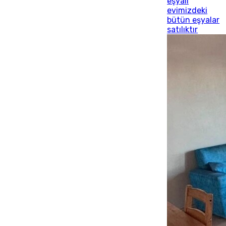
eşyalı
evimizdeki
bütün eşyalar
satılıktır