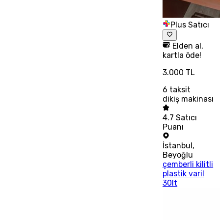
Plus Satıcı
Elden al,
kartla öde!
3.000 TL
6
taksit
dikiş makinası
4.7
Satıcı
Puanı
İstanbul
,
Beyoğlu
çemberli kilitli
plastik varil
30lt