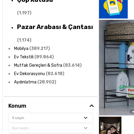
(
1.197
)
Pazar Arabası & Çantası
(
1.174
)
Mobilya
(
389.217
)
Ev Tekstili
(
89.864
)
Mutfak Gereçleri & Sofra
(
83.614
)
Ev Dekorasyonu
(
82.618
)
Aydınlatma
(
28.902
)
Konum
İl seçin
İlçe seçin