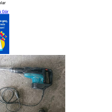
nlar
 Gör