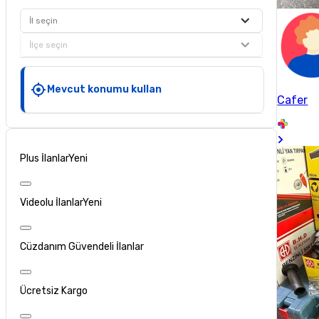
İl seçin
İlçe seçin
Mevcut konumu kullan
Cafer
Plus İlanlar
Yeni
Videolu İlanlar
Yeni
Cüzdanım Güvendeli İlanlar
Ücretsiz Kargo