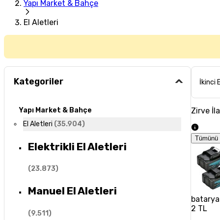
Yapı Market & Bahçe
El Aletleri
Kategoriler
İkinci 
Zirve İl
Yapı Market & Bahçe
El Aletleri
(
35.904
)
Tümünü 
Elektrikli El Aletleri
(
23.873
)
Manuel El Aletleri
batarya
2 TL
(
9.511
)