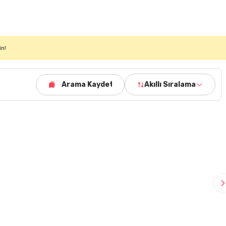
in!
Arama Kaydet
Akıllı Sıralama