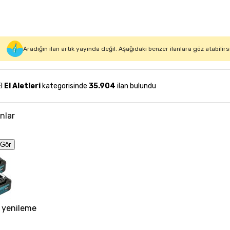
Aradığın ilan artık yayında değil. Aşağıdaki benzer ilanlara göz atabilirs
El
El Aletleri
kategorisinde
35.904
ilan bulundu
anlar
Gör
 yenileme