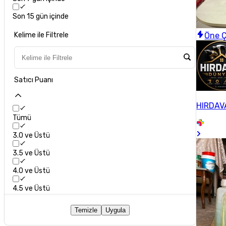
Son 15 gün içinde
Öne Ç
Kelime ile Filtrele
Satıcı Puanı
HIRDAV
Tümü
3.0 ve Üstü
3.5 ve Üstü
4.0 ve Üstü
4.5 ve Üstü
Temizle
Uygula