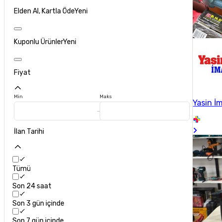
Elden Al, Kartla Öde
Yeni
Kuponlu Ürünler
Yeni
Fiyat
Min
Maks
Yasin İ
İlan Tarihi
Tümü
Son 24 saat
Son 3 gün içinde
Son 7 gün içinde