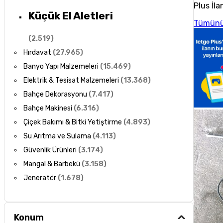
Plus İla
Küçük El Aletleri
Tümünü
(
2.519
)
Hırdavat
(
27.965
)
Banyo Yapı Malzemeleri
(
15.469
)
Elektrik & Tesisat Malzemeleri
(
13.368
)
Bahçe Dekorasyonu
(
7.417
)
Bahçe Makinesi
(
6.316
)
Çiçek Bakımı & Bitki Yetiştirme
(
4.893
)
Su Arıtma ve Sulama
(
4.113
)
Güvenlik Ürünleri
(
3.174
)
Mangal & Barbekü
(
3.158
)
Jeneratör
(
1.678
)
Konum