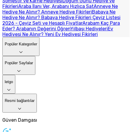
Sömestir ve Karne Hediyesi
Doğum Günü Hediye ve
Fikirleri
Araba İlanı Ver, Arabanı Hızlıca Sat
Anneye Ne
Hediye Ne Alınır? Anneye Hediye Fikirleri
Babaya Ne
Hediye Ne Alınır? Babaya Hediye Fikirleri
Çeyiz Listesi
2026 - Çeyiz Seti ve Hesaplı Fiyatlar
Arabam Kaç Para
Eder? Arabanın Değerini Öğren
Yılbaşı Hediyeleri
Ev
Hediyesi Ne Alınır? Yeni Ev Hediyesi Fikirleri
Popüler Kategoriler
Popüler Sayfalar
letgo
Resmi bağlantılar
Güven Damgası