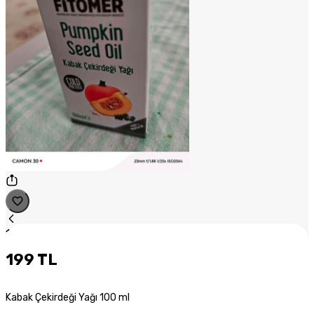
1
/
1
199 TL
Kabak Çekirdeği Yağı 100 ml