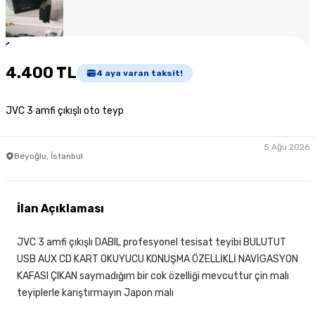
1
/
6
4.400 TL
4
aya varan taksit!
JVC 3 amfi çıkışlı oto teyp
5 Ağu 2026
Beyoğlu, İstanbul
İlan Açıklaması
JVC 3 amfi çıkışlı DABIL profesyonel tesisat teyibi BULUTUT
USB AUX CD KART OKUYUCU KONUŞMA ÖZELLİKLİ NAVİGASYON
KAFASI ÇIKAN saymadığım bir cok özelliği mevcuttur çin malı
teyiplerle karıştırmayın Japon malı