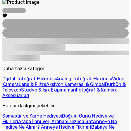
Daha fazla kategori
Dijital Fotoğraf Makinesi
Analog Fotoğraf Makinesi
Video
Kamera
Lens & Filtre
Aksiyon Kamerası & Gimbal
Dürbün &
Teleskop
Stüdyo & Işık Ekipmanları
Fotoğraf & Kamera
Aksesuarları
Bunlar da ilgini çekebilir
Sömestir ve Karne Hediyesi
Doğum Günü Hediye ve
Fikirleri
Araba İlanı Ver, Arabanı Hızlıca Sat
Anneye Ne
Hediye Ne Alınır? Anneye Hediye Fikirleri
Babaya Ne