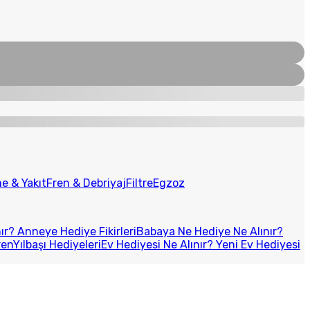
e & Yakıt
Fren & Debriyaj
Filtre
Egzoz
r? Anneye Hediye Fikirleri
Babaya Ne Hediye Ne Alınır?
ren
Yılbaşı Hediyeleri
Ev Hediyesi Ne Alınır? Yeni Ev Hediyesi