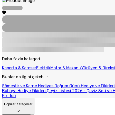
Daha fazla kategori
Kaporta & Karoser
Elektrik
Motor & Mekanik
Yürüyen & Direks
Bunlar da ilgini çekebilir
Sömestir ve Karne Hediyesi
Doğum Günü Hediye ve Fikirleri
Babaya Hediye Fikirleri
Çeyiz Listesi 2026 - Çeyiz Seti ve H
Fikirleri
Popüler Kategoriler