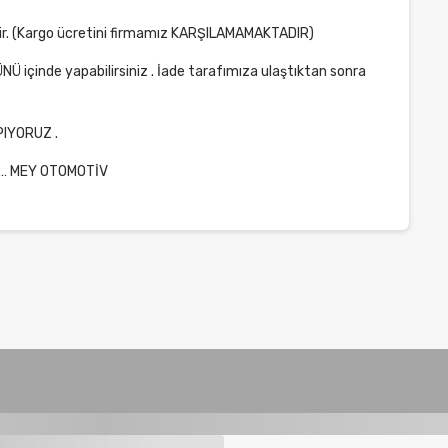
edilir. (Kargo ücretini firmamız KARŞILAMAMAKTADIR)
ÜNÜ içinde yapabilirsiniz . İade tarafımıza ulaştıktan sonra
PIYORUZ .
cih… MEY OTOMOTİV