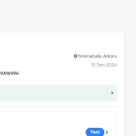
Yenimahalle, Ankara
13 Tem 2026
T0941699H
Yeni