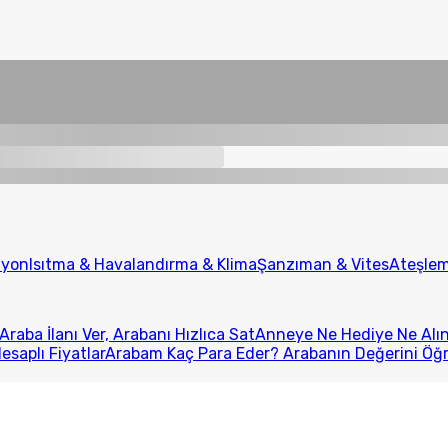
iyon
Isıtma & Havalandırma & Klima
Şanzıman & Vites
Ateşlem
Araba İlanı Ver, Arabanı Hızlıca Sat
Anneye Ne Hediye Ne Alını
esaplı Fiyatlar
Arabam Kaç Para Eder? Arabanın Değerini Öğ