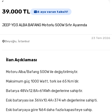
1
/
2
39.000 TL
6
aya varan taksit!
JEEP YD3 ALBA BAFANG Motorlu 500W Sıfır Ayarında
23 Tem 2026
Beyoğlu, İstanbul
İlan Açıklaması
Motoru Alba/Bafang 500W ile değiştirilmiştir.
Maksimum güç 1000 Watt, tork ise 65 N.m'dir.
Batarya 48Vx12.8A=614Wh değerlerine sahiptir.
Eski bataryası ise 36Vx10.4A=374 wh değerlerine sahipti.
Eski bataryaya göre %64 daha fazla kapasiteye sahip.