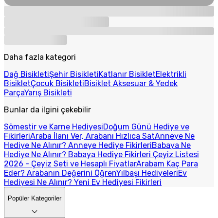
Daha fazla kategori
Dağ Bisikleti
Şehir Bisikleti
Katlanır Bisiklet
Elektrikli
Bisiklet
Çocuk Bisikleti
Bisiklet Aksesuar & Yedek
Parça
Yarış Bisikleti
Bunlar da ilgini çekebilir
Sömestir ve Karne Hediyesi
Doğum Günü Hediye ve
Fikirleri
Araba İlanı Ver, Arabanı Hızlıca Sat
Anneye Ne
Hediye Ne Alınır? Anneye Hediye Fikirleri
Babaya Ne
Hediye Ne Alınır? Babaya Hediye Fikirleri
Çeyiz Listesi
2026 - Çeyiz Seti ve Hesaplı Fiyatlar
Arabam Kaç Para
Eder? Arabanın Değerini Öğren
Yılbaşı Hediyeleri
Ev
Hediyesi Ne Alınır? Yeni Ev Hediyesi Fikirleri
Popüler Kategoriler