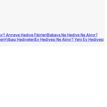
r? Anneye Hediye Fikirleri
Babaya Ne Hediye Ne Alınır?
ren
Yılbaşı Hediyeleri
Ev Hediyesi Ne Alınır? Yeni Ev Hediyesi