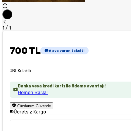
1
/
1
700 TL
6
aya varan taksit!
JBL Kulaklık
Banka veya kredi kartı ile ödeme avantajı!
Hemen Başla!
Cüzdanım Güvende
Ücretsiz Kargo