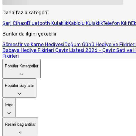
Daha fazla kategori
Şarj Cihazı
Bluetooth Kulaklık
Kablolu Kulaklık
Telefon Kılıfı
E
Bunlar da ilgini çekebilir
Sömestir ve Karne Hediyesi
Doğum Günü Hediye ve Fikirleri
Babaya Hediye Fikirleri
Çeyiz Listesi 2026 - Çeyiz Seti ve H
Fikirleri
Popüler Kategoriler
Popüler Sayfalar
letgo
Resmi bağlantılar