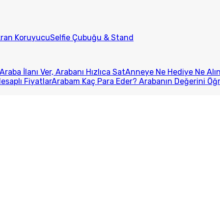
kran Koruyucu
Selfie Çubuğu & Stand
Araba İlanı Ver, Arabanı Hızlıca Sat
Anneye Ne Hediye Ne Alını
esaplı Fiyatlar
Arabam Kaç Para Eder? Arabanın Değerini Öğ