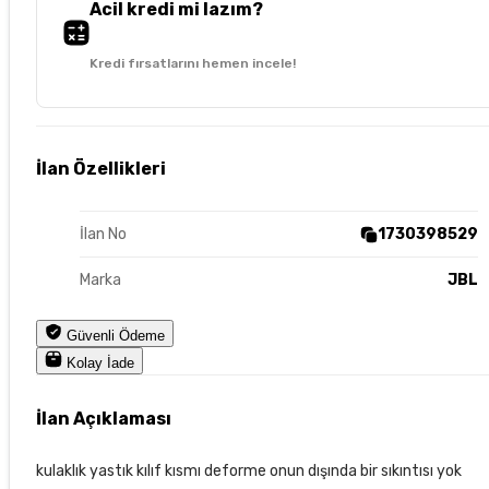
Acil kredi mi lazım?
Kredi fırsatlarını hemen incele!
İlan Özellikleri
İlan No
1730398529
Marka
JBL
Güvenli Ödeme
Kolay İade
İlan Açıklaması
kulaklık yastık kılıf kısmı deforme onun dışında bir sıkıntısı yok