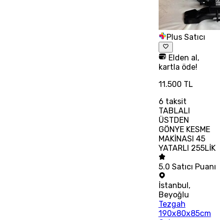
Plus Satıcı
Elden al,
kartla öde!
11.500 TL
6
taksit
TABLALI
ÜSTDEN
GÖNYE KESME
MAKİNASI 45
YATARLI 255LİK
5.0
Satıcı Puanı
İstanbul
,
Beyoğlu
Tezgah
190x80x85cm