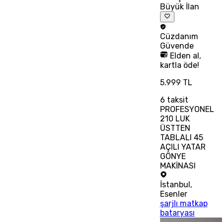
Büyük İlan
Cüzdanım
Güvende
Elden al,
kartla öde!
5.999 TL
6
taksit
PROFESYONEL
210 LUK
ÜSTTEN
TABLALI 45
AÇILI YATAR
GÖNYE
MAKİNASI
İstanbul
,
Esenler
şarjlı matkap
bataryası