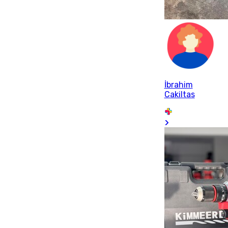
İbrahim
Cakiltas