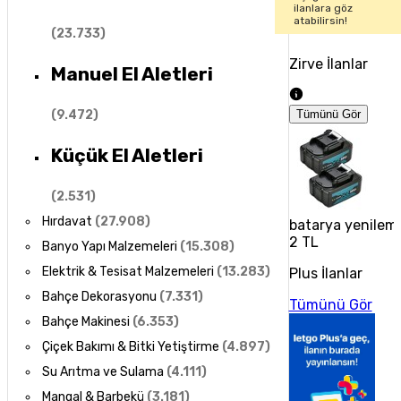
ilanlara göz
atabilirsin!
(
23.733
)
Zirve İlanlar
Manuel El Aletleri
(
9.472
)
Tümünü Gör
Küçük El Aletleri
(
2.531
)
Hırdavat
(
27.908
)
batarya yenilem
2 TL
Banyo Yapı Malzemeleri
(
15.308
)
Elektrik & Tesisat Malzemeleri
(
13.283
)
Plus İlanlar
Bahçe Dekorasyonu
(
7.331
)
Tümünü Gör
Bahçe Makinesi
(
6.353
)
Çiçek Bakımı & Bitki Yetiştirme
(
4.897
)
Su Arıtma ve Sulama
(
4.111
)
Mangal & Barbekü
(
3.181
)