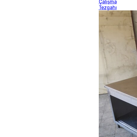
Çalışma
Tezgahı