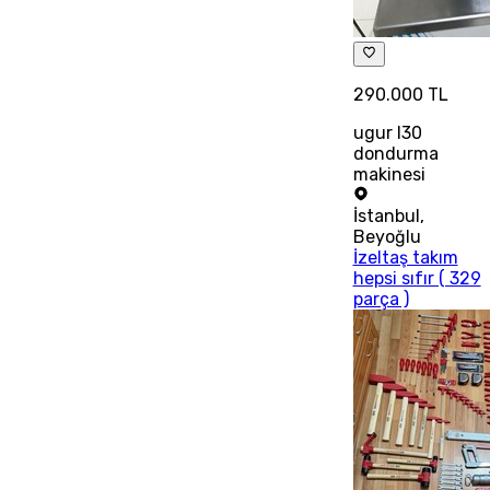
290.000 TL
ugur l30
dondurma
makinesi
İstanbul
,
Beyoğlu
İzeltaş takım
hepsi sıfır ( 329
parça )