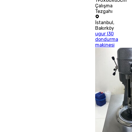
190x80x85cm
Çalışma
Tezgahı
İstanbul
,
Bakırköy
ugur l30
dondurma
makinesi