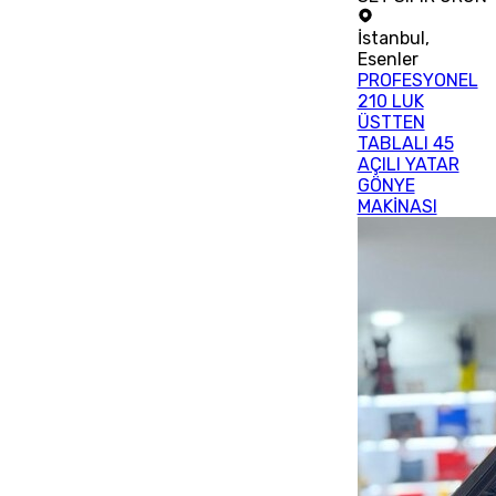
İstanbul
,
Esenler
PROFESYONEL
210 LUK
ÜSTTEN
TABLALI 45
AÇILI YATAR
GÖNYE
MAKİNASI