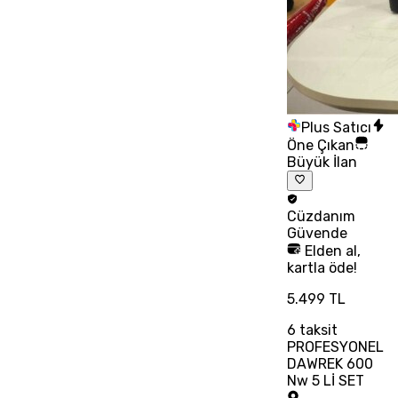
Plus Satıcı
Öne Çıkan
Büyük İlan
Cüzdanım
Güvende
Elden al,
kartla öde!
5.499 TL
6
taksit
PROFESYONEL
DAWREK 600
Nw 5 Lİ SET