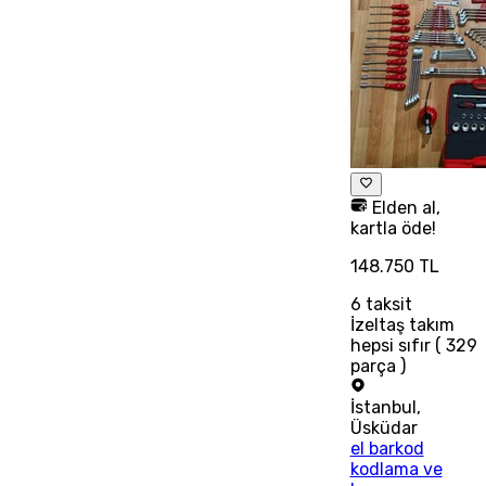
Elden al,
kartla öde!
148.750 TL
6
taksit
İzeltaş takım
hepsi sıfır ( 329
parça )
İstanbul
,
Üsküdar
el barkod
kodlama ve