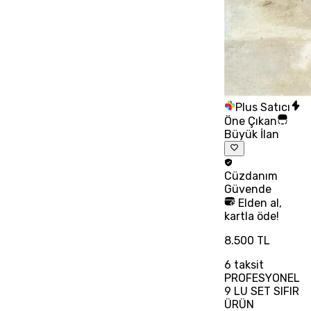
Plus Satıcı
Öne Çıkan
Büyük İlan
Cüzdanım
Güvende
Elden al,
kartla öde!
8.500 TL
6
taksit
PROFESYONEL
9 LU SET SIFIR
ÜRÜN