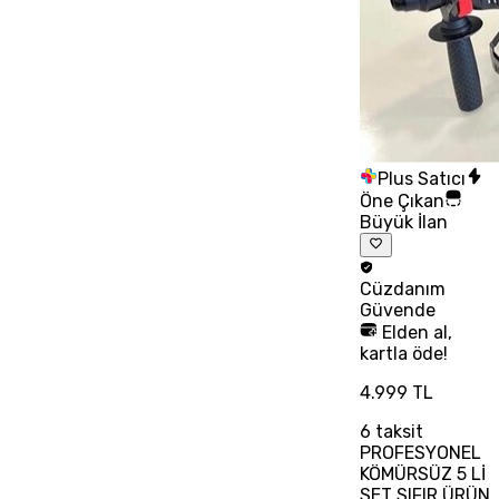
Plus Satıcı
Öne Çıkan
Büyük İlan
Cüzdanım
Güvende
Elden al,
kartla öde!
4.999 TL
6
taksit
PROFESYONEL
KÖMÜRSÜZ 5 Lİ
SET SIFIR ÜRÜN