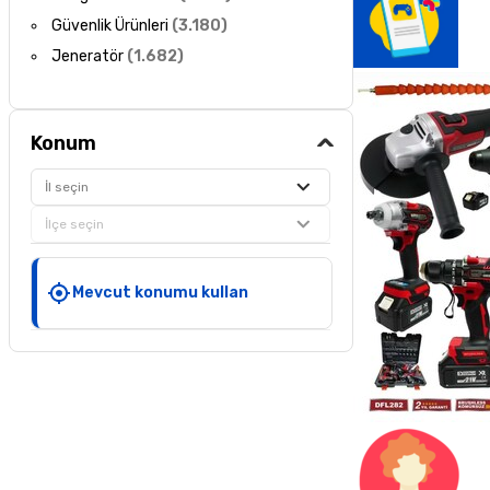
Güvenlik Ürünleri
(
3.180
)
Jeneratör
(
1.682
)
Konum
İl seçin
İlçe seçin
Mevcut konumu kullan