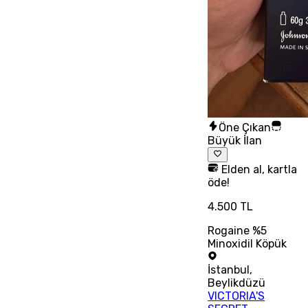
Öne Çıkan
Büyük İlan
Elden al, kartla
öde!
4.500 TL
Rogaine %5
Minoxidil Köpük
İstanbul
,
Beylikdüzü
VICTORIA'S