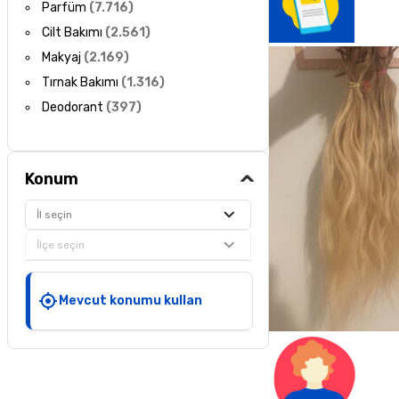
Parfüm
(
7.716
)
Cilt Bakımı
(
2.561
)
Makyaj
(
2.169
)
Tırnak Bakımı
(
1.316
)
Deodorant
(
397
)
Konum
İl seçin
İlçe seçin
Mevcut konumu kullan