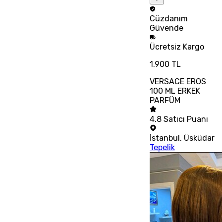
Cüzdanım
Güvende
Ücretsiz
Kargo
1.900 TL
VERSACE EROS
100 ML ERKEK
PARFÜM
4.8
Satıcı Puanı
İstanbul
,
Üsküdar
Tepelik