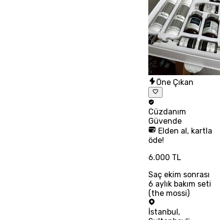
Öne Çıkan
Cüzdanım
Güvende
Elden al, kartla
öde!
6.000 TL
Saç ekim sonrası
6 aylık bakım seti
(the mossi)
İstanbul
,