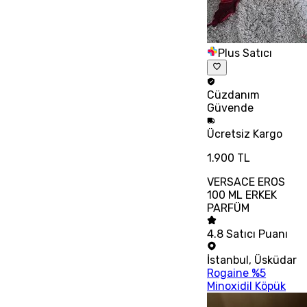
Plus Satıcı
Cüzdanım
Güvende
Ücretsiz
Kargo
1.900 TL
VERSACE EROS
100 ML ERKEK
PARFÜM
4.8
Satıcı Puanı
İstanbul
,
Üsküdar
Rogaine %5
Minoxidil Köpük