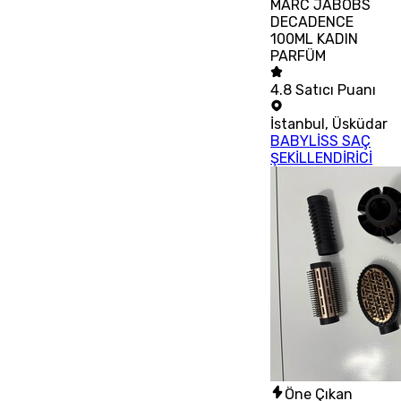
MARC JABOBS
DECADENCE
100ML KADIN
PARFÜM
4.8
Satıcı Puanı
İstanbul
,
Üsküdar
BABYLİSS SAÇ
ŞEKİLLENDİRİCİ
Öne Çıkan