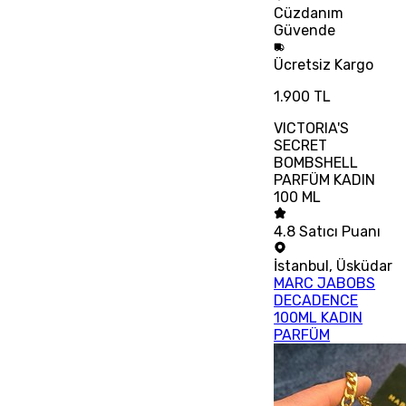
Cüzdanım
Güvende
Ücretsiz
Kargo
1.900 TL
VICTORIA'S
SECRET
BOMBSHELL
PARFÜM KADIN
100 ML
4.8
Satıcı Puanı
İstanbul
,
Üsküdar
MARC JABOBS
DECADENCE
100ML KADIN
PARFÜM