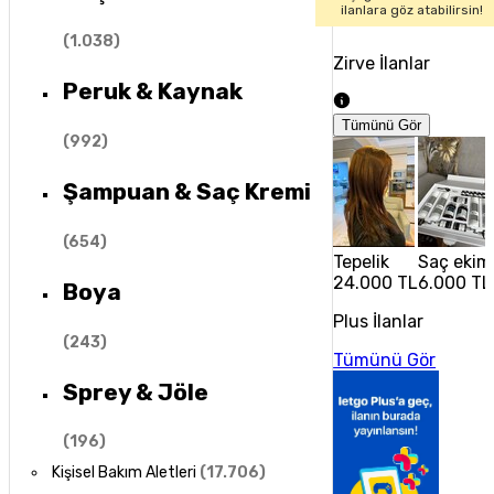
ilanlara göz atabilirsin!
(
1.038
)
Zirve İlanlar
Peruk & Kaynak
Tümünü Gör
(
992
)
Şampuan & Saç Kremi
(
654
)
Tepelik
Saç ekim 
24.000 TL
6.000 TL
Boya
Plus İlanlar
(
243
)
Tümünü Gör
Sprey & Jöle
(
196
)
Kişisel Bakım Aletleri
(
17.706
)