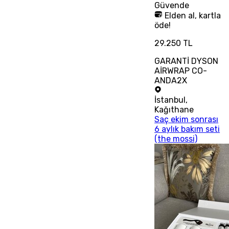
Güvende
Elden al, kartla
öde!
29.250 TL
GARANTİ DYSON
AİRWRAP CO-
ANDA2X
İstanbul
,
Kağıthane
Saç ekim sonrası
6 aylık bakım seti
(the mossi)