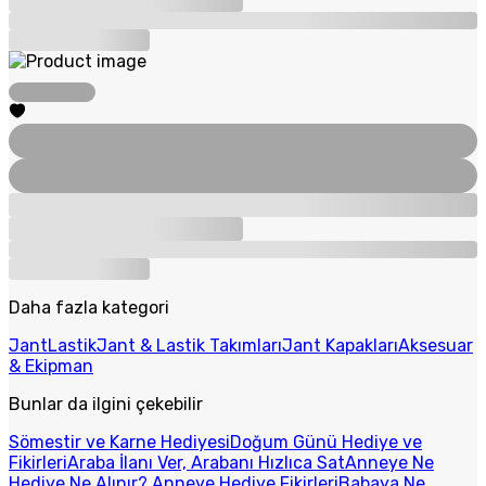
Daha fazla kategori
Jant
Lastik
Jant & Lastik Takımları
Jant Kapakları
Aksesuar
& Ekipman
Bunlar da ilgini çekebilir
Sömestir ve Karne Hediyesi
Doğum Günü Hediye ve
Fikirleri
Araba İlanı Ver, Arabanı Hızlıca Sat
Anneye Ne
Hediye Ne Alınır? Anneye Hediye Fikirleri
Babaya Ne