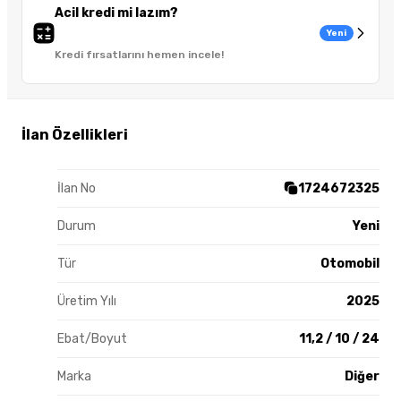
Acil kredi mi lazım?
Yeni
Kredi fırsatlarını hemen incele!
İlan Özellikleri
İlan No
1724672325
Durum
Yeni
Tür
Otomobil
Üretim Yılı
2025
Ebat/Boyut
11,2 / 10 / 24
Marka
Diğer