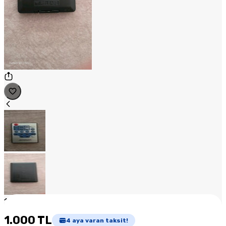
1
/
2
1.000 TL
4
aya varan taksit!