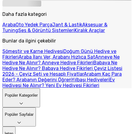
Daha fazla kategori
Araba
Oto Yedek Parça
Jant & Lastik
Aksesuar &
Tuning
Ses & Görüntü Sistemleri
Kiralık Araçlar
Bunlar da ilgini çekebilir
Sömestir ve Karne Hediyesi
Doğum Günü Hediye ve
Fikirleri
Araba İlanı Ver, Arabanı Hızlıca Sat
Anneye Ne
Hediye Ne Alınır? Anneye Hediye Fikirleri
Babaya Ne
Hediye Ne Alınır? Babaya Hediye Fikirleri
Çeyiz Listesi
2026 - Çeyiz Seti ve Hesaplı Fiyatlar
Arabam Kaç Para
Eder? Arabanın Değerini Öğren
Yılbaşı Hediyeleri
Ev
Hediyesi Ne Alınır? Yeni Ev Hediyesi Fikirleri
Popüler Kategoriler
Popüler Sayfalar
letgo