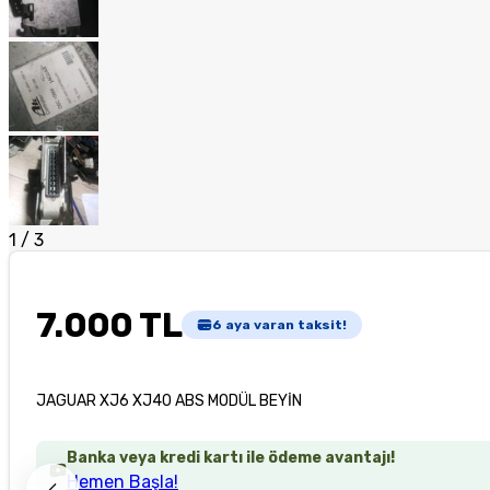
1
/
3
7.000 TL
6
aya varan taksit!
JAGUAR XJ6 XJ40 ABS MODÜL BEYİN
Banka veya kredi kartı ile ödeme avantajı!
Hemen Başla!