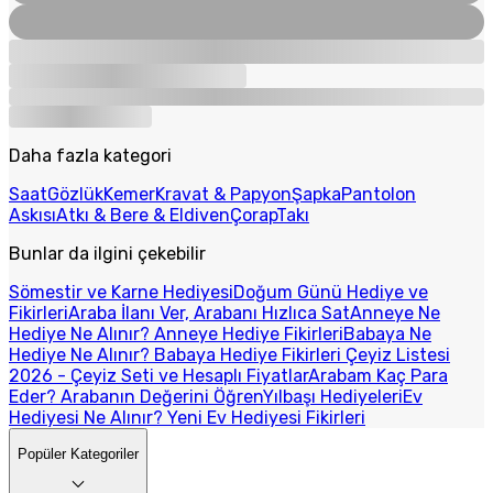
Daha fazla kategori
Saat
Gözlük
Kemer
Kravat & Papyon
Şapka
Pantolon
Askısı
Atkı & Bere & Eldiven
Çorap
Takı
Bunlar da ilgini çekebilir
Sömestir ve Karne Hediyesi
Doğum Günü Hediye ve
Fikirleri
Araba İlanı Ver, Arabanı Hızlıca Sat
Anneye Ne
Hediye Ne Alınır? Anneye Hediye Fikirleri
Babaya Ne
Hediye Ne Alınır? Babaya Hediye Fikirleri
Çeyiz Listesi
2026 - Çeyiz Seti ve Hesaplı Fiyatlar
Arabam Kaç Para
Eder? Arabanın Değerini Öğren
Yılbaşı Hediyeleri
Ev
Hediyesi Ne Alınır? Yeni Ev Hediyesi Fikirleri
Popüler Kategoriler