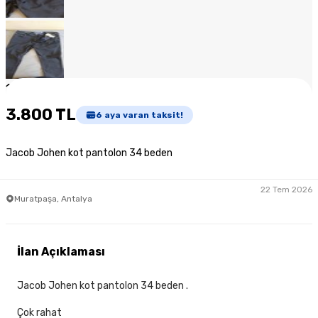
1
/
7
3.800 TL
6
aya varan taksit!
Jacob Johen kot pantolon 34 beden
22 Tem 2026
Muratpaşa, Antalya
İlan Açıklaması
Jacob Johen kot pantolon 34 beden .
Çok rahat