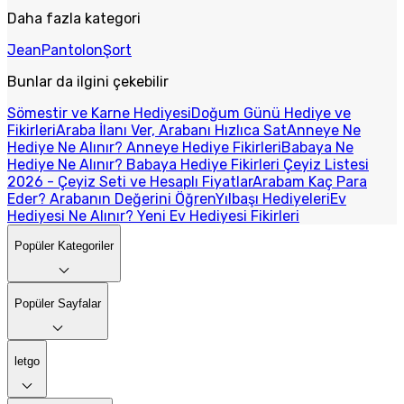
Daha fazla kategori
Jean
Pantolon
Şort
Bunlar da ilgini çekebilir
Sömestir ve Karne Hediyesi
Doğum Günü Hediye ve
Fikirleri
Araba İlanı Ver, Arabanı Hızlıca Sat
Anneye Ne
Hediye Ne Alınır? Anneye Hediye Fikirleri
Babaya Ne
Hediye Ne Alınır? Babaya Hediye Fikirleri
Çeyiz Listesi
2026 - Çeyiz Seti ve Hesaplı Fiyatlar
Arabam Kaç Para
Eder? Arabanın Değerini Öğren
Yılbaşı Hediyeleri
Ev
Hediyesi Ne Alınır? Yeni Ev Hediyesi Fikirleri
Popüler Kategoriler
Popüler Sayfalar
letgo