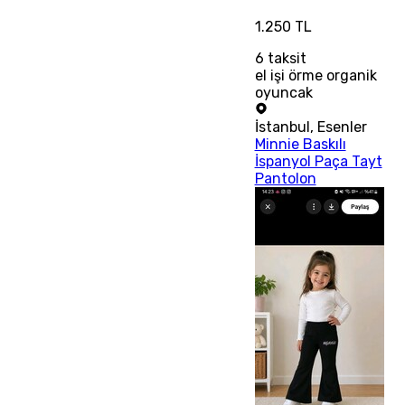
1.250 TL
6
taksit
el işi örme organik
oyuncak
İstanbul
,
Esenler
Minnie Baskılı
İspanyol Paça Tayt
Pantolon