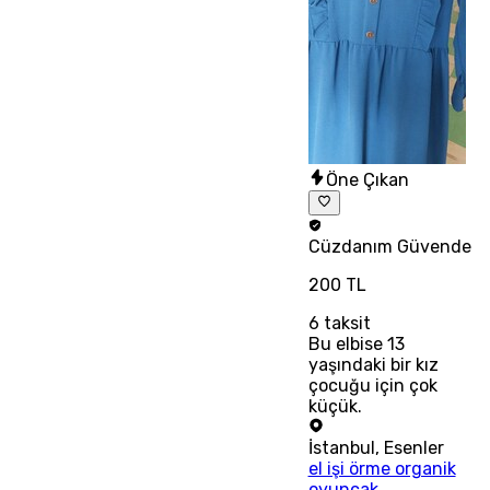
Öne Çıkan
Cüzdanım
Güvende
200 TL
6
taksit
Bu elbise 13
yaşındaki bir kız
çocuğu için çok
küçük.
İstanbul
,
Esenler
el işi örme organik
oyuncak