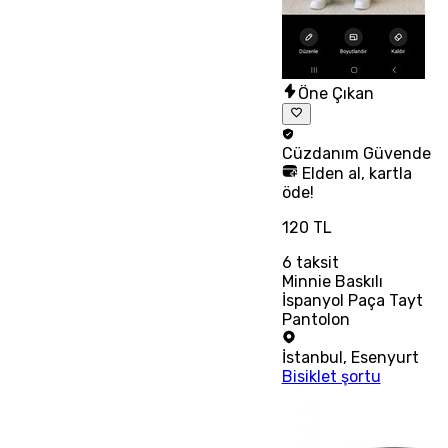
Öne Çıkan
Cüzdanım
Güvende
Elden al, kartla
öde!
120 TL
6
taksit
Minnie Baskılı
İspanyol Paça Tayt
Pantolon
İstanbul
,
Esenyurt
Bisiklet şortu