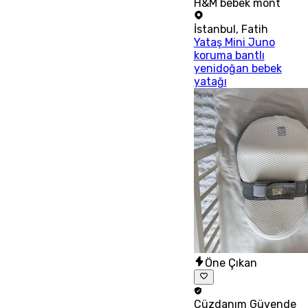
H&M bebek mont
İstanbul
,
Fatih
Yataş Mini Juno
koruma bantlı
yenidoğan bebek
yatağı
Öne Çıkan
Cüzdanım
Güvende