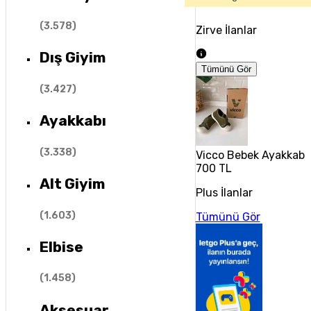
(
3.578
)
Zirve İlanlar
Dış Giyim
Tümünü Gör
(
3.427
)
Ayakkabı
(
3.338
)
Vicco Bebek Ayakkabıs
700 TL
Alt Giyim
Plus İlanlar
(
1.603
)
Tümünü Gör
Elbise
(
1.458
)
Aksesuar