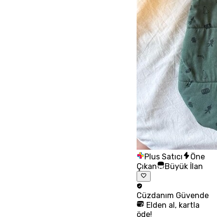
Plus Satıcı
Öne
Çıkan
Büyük İlan
Cüzdanım
Güvende
Elden al, kartla
öde!