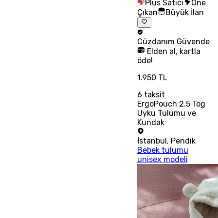
Plus Satıcı
Öne
Çıkan
Büyük İlan
Cüzdanım
Güvende
Elden al, kartla
öde!
1.950 TL
6
taksit
ErgoPouch 2.5 Tog
Uyku Tulumu ve
Kundak
İstanbul
,
Pendik
Bebek tulumu
unisex modeli