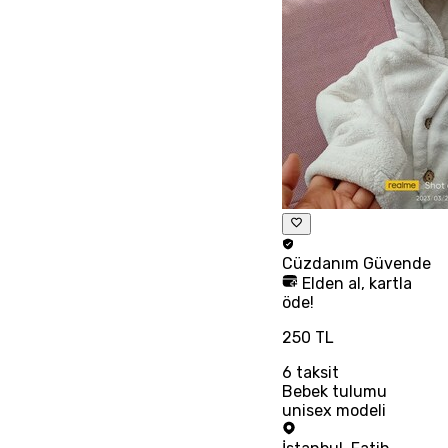
Cüzdanım
Güvende
Elden al, kartla
öde!
250 TL
6
taksit
Bebek tulumu
unisex modeli