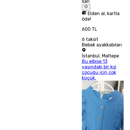
İlan
Elden al, kartla
öde!
600 TL
6
taksit
Bebek ayakkabıları
İstanbul
,
Maltepe
Bu elbise 13
yaşındaki bir kız
çocuğu için çok
küçük.