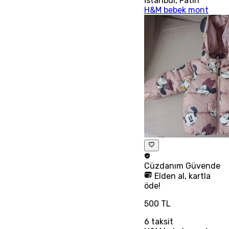
İstanbul
,
Fatih
H&M bebek mont
Cüzdanım
Güvende
Elden al, kartla
öde!
500 TL
6
taksit