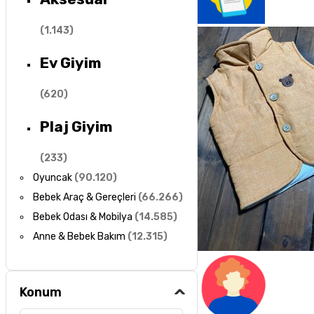
(
1.143
)
Ev Giyim
(
620
)
Plaj Giyim
(
233
)
Oyuncak
(
90.120
)
Bebek Araç & Gereçleri
(
66.266
)
Bebek Odası & Mobilya
(
14.585
)
Anne & Bebek Bakım
(
12.315
)
Konum