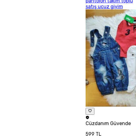
pantolon takım toplu
satış ucuz giyim
Cüzdanım
Güvende
599 TL