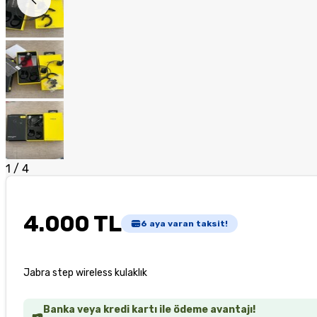
1
/
4
4.000 TL
6
aya varan taksit!
Jabra step wireless kulaklık
Banka veya kredi kartı ile ödeme avantajı!