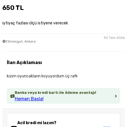
650 TL
iytiyaç fazlası ölçü istiyene verecek
30 Tem 2026
Etimesgut, Ankara
İlan Açıklaması
kızım oyuncakların koyuyordum üç raflı
Banka veya kredi kartı ile ödeme avantajı!
Hemen Başla!
Acil kredi mi lazım?