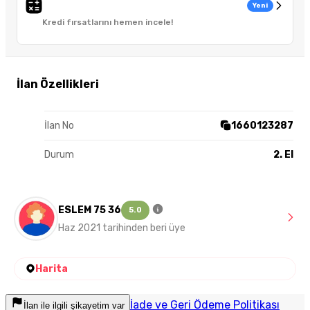
Yeni
Kredi fırsatlarını hemen incele!
İlan Özellikleri
İlan No
1660123287
Durum
2. El
ESLEM 75 36
5.0
Haz 2021 tarihinden beri üye
Harita
İade ve Geri Ödeme Politikası
İlan ile ilgili şikayetim var