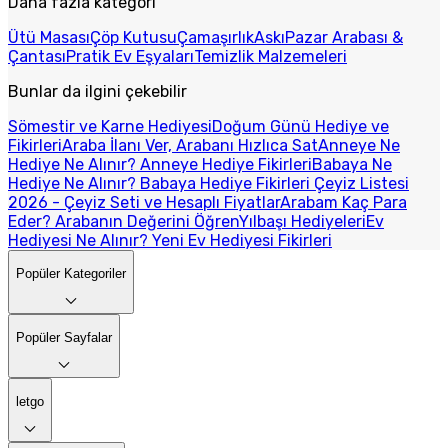
Daha fazla kategori
Ütü Masası
Çöp Kutusu
Çamaşırlık
Askı
Pazar Arabası &
Çantası
Pratik Ev Eşyaları
Temizlik Malzemeleri
Bunlar da ilgini çekebilir
Sömestir ve Karne Hediyesi
Doğum Günü Hediye ve
Fikirleri
Araba İlanı Ver, Arabanı Hızlıca Sat
Anneye Ne
Hediye Ne Alınır? Anneye Hediye Fikirleri
Babaya Ne
Hediye Ne Alınır? Babaya Hediye Fikirleri
Çeyiz Listesi
2026 - Çeyiz Seti ve Hesaplı Fiyatlar
Arabam Kaç Para
Eder? Arabanın Değerini Öğren
Yılbaşı Hediyeleri
Ev
Hediyesi Ne Alınır? Yeni Ev Hediyesi Fikirleri
Popüler Kategoriler
Popüler Sayfalar
letgo