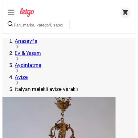
Anasayfa
Ev & Yaşam
Aydınlatma
Avize
italyan melekli avize varaklı