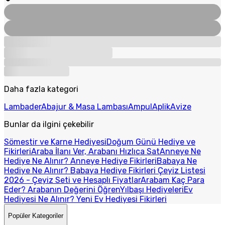
Daha fazla kategori
Lambader
Abajur & Masa Lambası
Ampul
Aplik
Avize
Bunlar da ilgini çekebilir
Sömestir ve Karne Hediyesi
Doğum Günü Hediye ve
Fikirleri
Araba İlanı Ver, Arabanı Hızlıca Sat
Anneye Ne
Hediye Ne Alınır? Anneye Hediye Fikirleri
Babaya Ne
Hediye Ne Alınır? Babaya Hediye Fikirleri
Çeyiz Listesi
2026 - Çeyiz Seti ve Hesaplı Fiyatlar
Arabam Kaç Para
Eder? Arabanın Değerini Öğren
Yılbaşı Hediyeleri
Ev
Hediyesi Ne Alınır? Yeni Ev Hediyesi Fikirleri
Popüler Kategoriler