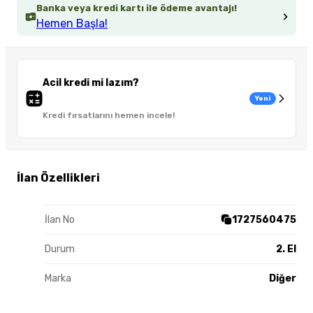
Banka veya kredi kartı ile ödeme avantajı!
Hemen Başla!
Acil kredi mi lazım?
Yeni
Kredi fırsatlarını hemen incele!
İlan Özellikleri
İlan No
1727560475
Durum
2. El
Marka
Diğer