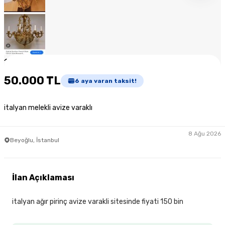
1
/
9
50.000 TL
6
aya varan taksit!
italyan melekli avize varaklı
8 Ağu 2026
Beyoğlu, İstanbul
İlan Açıklaması
italyan ağır pirinç avize varakli sitesinde fiyati 150 bin