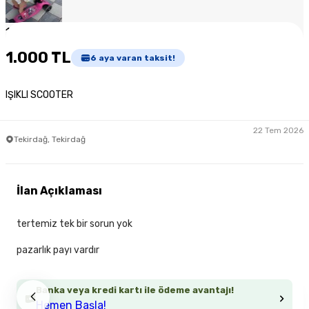
1
/
7
1.000 TL
6
aya varan taksit!
IŞIKLI SCOOTER
22 Tem 2026
Tekirdağ, Tekirdağ
İlan Açıklaması
tertemiz tek bir sorun yok
pazarlık payı vardır
Banka veya kredi kartı ile ödeme avantajı!
Hemen Başla!