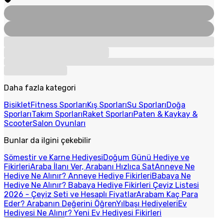
Daha fazla kategori
Bisiklet
Fitness Sporları
Kış Sporları
Su Sporları
Doğa
Sporları
Takım Sporları
Raket Sporları
Paten & Kaykay &
Scooter
Salon Oyunları
Bunlar da ilgini çekebilir
Sömestir ve Karne Hediyesi
Doğum Günü Hediye ve
Fikirleri
Araba İlanı Ver, Arabanı Hızlıca Sat
Anneye Ne
Hediye Ne Alınır? Anneye Hediye Fikirleri
Babaya Ne
Hediye Ne Alınır? Babaya Hediye Fikirleri
Çeyiz Listesi
2026 - Çeyiz Seti ve Hesaplı Fiyatlar
Arabam Kaç Para
Eder? Arabanın Değerini Öğren
Yılbaşı Hediyeleri
Ev
Hediyesi Ne Alınır? Yeni Ev Hediyesi Fikirleri