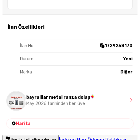
İlan Özellikleri
İlan No
1729258170
Durum
Yeni
Marka
Diğer
bayralilar metal ranza dolap
May 2026 tarihinden beri üye
Harita
İade ve Geri Ödeme Politikası