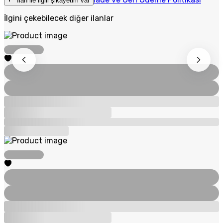
İlan ile ilgili şikayetim var
İlgini çekebilecek diğer ilanlar