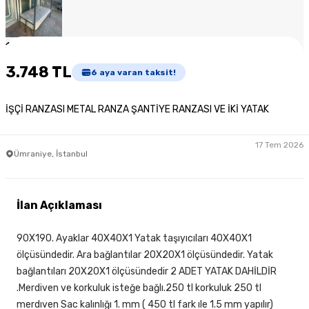
1
/
3
3.748 TL
6
aya varan taksit!
İŞÇİ RANZASI METAL RANZA ŞANTİYE RANZASI VE İKİ YATAK
17 Tem 2026
Ümraniye, İstanbul
İlan Açıklaması
90X190. Ayaklar 40X40X1 Yatak taşıyıcıları 40X40X1
ölçüsündedir. Ara bağlantılar 20X20X1 ölçüsündedir. Yatak
bağlantıları 20X20X1 ölçüsündedir 2 ADET YATAK DAHİLDİR
.Merdiven ve korkuluk isteğe bağlı.250 tl korkuluk 250 tl
merdıven Sac kalınlığı 1. mm ( 450 tl fark ıle 1.5 mm yapılır)