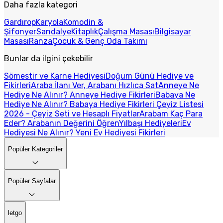
Daha fazla kategori
Gardırop
Karyola
Komodin &
Şifonyer
Sandalye
Kitaplık
Çalışma Masası
Bilgisayar
Masası
Ranza
Çocuk & Genç Oda Takımı
Bunlar da ilgini çekebilir
Sömestir ve Karne Hediyesi
Doğum Günü Hediye ve
Fikirleri
Araba İlanı Ver, Arabanı Hızlıca Sat
Anneye Ne
Hediye Ne Alınır? Anneye Hediye Fikirleri
Babaya Ne
Hediye Ne Alınır? Babaya Hediye Fikirleri
Çeyiz Listesi
2026 - Çeyiz Seti ve Hesaplı Fiyatlar
Arabam Kaç Para
Eder? Arabanın Değerini Öğren
Yılbaşı Hediyeleri
Ev
Hediyesi Ne Alınır? Yeni Ev Hediyesi Fikirleri
Popüler Kategoriler
Popüler Sayfalar
letgo