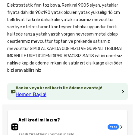
Elektrostatik fırın toz boya. Renk ral 9005 siyah. yataklar
fıyata dahıldır 90x190 yatak olculerı yatak yukselıgı 16 cm
bellı fiyat farkı ıle daha kalın yatak satısımız mevcuttur
santıye otel resturant konteyner fabrıka uygundur farklı
kalıtede ranza yatak yastık yorgan nevresım metal dolap
cesıtlerımız mevcuttur toptan ve prekende satısmız
mevcuttur SIMDI AL KAPIDA ODE HIZLI VE GUVENLI TESLIMAT
IMKANI ILE URETİCİDEN DIREK ARACISIZ SATIS ist ici ucretsız
naklıye kapıda odeme ımkanı ıle satılır ıst dısı kargo alıcı öder
bizi arayabilirsiniz
Banka veya kredi kartı ile ödeme avantajı!
Hemen Başla!
Acil kredi mi lazım?
Yeni
Kredi fırsatlarını hemen incele!