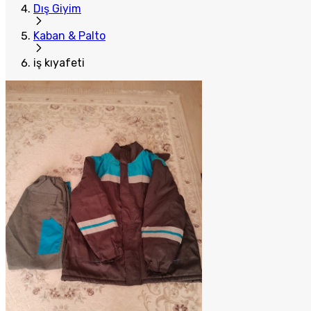
Dış Giyim
Kaban & Palto
iş kıyafeti