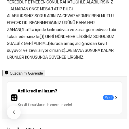
TEREDDÜT ETMEDEN GÖNÜL RAHATLIĞI İLE ALABİLİRSİNİZ
....ALMADAN ÖNCE MESAJ ATIP BİLGİ
ALABİLİRSİNİZ,SORULARINIZA CEVAP VERMEK BENİ MUTLU
EDECEKTİR. BEĞENMEDİĞİNİZ ÜRÜNÜ BANA HER
ZAMAN(1hafta içinde kırılmadıysa ve zarar görmediyse tabi
takdir edersiniz ki:))) GERİ GÖNDEREBİLİRSİNİZ SORGUSUZ
SUALSİZ GERİ ALIRIM...(Burada amaç aldığınızdan keyif
duyuyor ve zevk alıyor olmanız)...VE BANA SONUNA KADAR
ÜRÜNLER KONUSUNDA GÜVENEBİLİRSİNİZ.
Cüzdanım Güvende
Acil kredi mi lazım?
Yeni
Kredi fırsatlarını hemen incele!