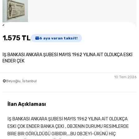
1
/
6
1.575 TL
6
aya varan taksit!
İŞ BANKASI ANKARA ŞUBESİ MAYIS 1962 YILINA AİT OLDUKÇA ESKİ
ENDER ÇEK
10 Tem 2026
Beyoğlu, İstanbul
İlan Açıklaması
İŞ BANKASI ANKARA ŞUBESİ MAYIS 1962 YILINA AİT OLDUKÇA
ESKİ ÇOK ENDER BANKA ÇEKİ , OBJENİN DURUMU RESİMLERDE
BİRE BİR GÖRÜLDÜĞÜ GİBİDİR....BU OBJEYİ-ÜRÜNÜ HİÇ