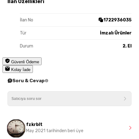
İlan Özellikleri
İlan No
1722936035
Tür
İmzalı Ürünler
Durum
2. El
Güvenli Ödeme
Kolay İade
Soru & Cevap
fzkrblt
May 2021 tarihinden beri üye