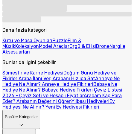
Daha fazla kategori
Kutu ve Masa Oyunları
Puzzle
Film &
Müzik
Koleksiyon
Model Araçlar
Örgü & El işi
Drone
Nargile
Aksesuarları
Bunlar da ilgini çekebilir
Sömestir ve Karne Hediyesi
Doğum Günü Hediye ve
Fikirleri
Araba İlanı Ver, Arabanı Hızlıca Sat
Anneye Ne
Hediye Ne Alınır? Anneye Hediye Fikirleri
Babaya Ne
Hediye Ne Alınır? Babaya Hediye Fikirleri
Çeyiz Listesi
2026 - Çeyiz Seti ve Hesaplı Fiyatlar
Arabam Kaç Para
Eder? Arabanın Değerini Öğren
Yılbaşı Hediyeleri
Ev
Hediyesi Ne Alınır? Yeni Ev Hediyesi Fikirleri
Popüler Kategoriler