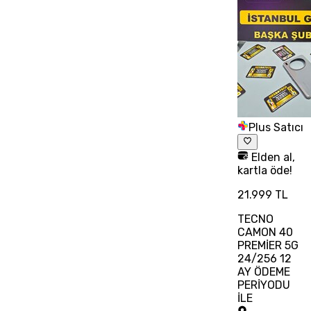
Plus Satıcı
Elden al,
kartla öde!
21.999 TL
TECNO
CAMON 40
PREMİER 5G
24/256 12
AY ÖDEME
PERİYODU
İLE