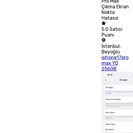
Pro Max
Çıkma Ekran
Nokta
Hatasız
5.0
Satıcı
Puanı
İstanbul
,
Beyoğlu
iphone17pro
max YD
256GB