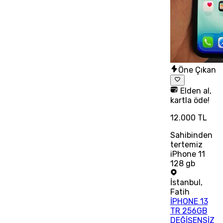
Öne Çıkan
Elden al,
kartla öde!
12.000 TL
Sahibinden
tertemiz
iPhone 11
128 gb
İstanbul
,
Fatih
İPHONE 13
TR 256GB
DEĞİŞENSİZ