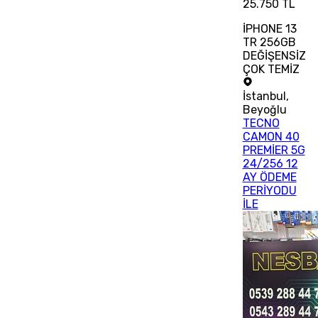
25.750 TL
İPHONE 13
TR 256GB
DEĞİŞENSİZ
ÇOK TEMİZ
İstanbul
,
Beyoğlu
TECNO
CAMON 40
PREMİER 5G
24/256 12
AY ÖDEME
PERİYODU
İLE