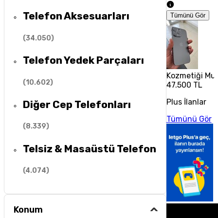
Telefon Aksesuarları
Tümünü Gör
(
34.050
)
Telefon Yedek Parçaları
Kozmetiği Muh
(
10.602
)
47.500 TL
Plus İlanlar
Diğer Cep Telefonları
Tümünü Gör
(
8.339
)
Telsiz & Masaüstü Telefon
(
4.074
)
Konum