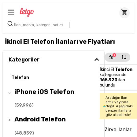
İkinci El Telefon İlanları ve Fiyatları
1
Kategoriler
İkinci El
Telefon
kategorisinde
Telefon
165.920
ilan
bulundu
iPhone iOS Telefon
Aradığın ilan
artık yayında
(
59.996
)
değil. Aşağıdaki
benzer ilanlara
göz atabilirsin!
Android Telefon
Zirve İlanlar
(
48.859
)