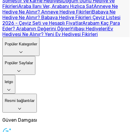
Sömestir ve Karne Hediyesi
Doğum Günü Hediye ve
Fikirleri
Araba İlanı Ver, Arabanı Hızlıca Sat
Anneye Ne
Hediye Ne Alınır? Anneye Hediye Fikirleri
Babaya Ne
Hediye Ne Alınır? Babaya Hediye Fikirleri
Çeyiz Listesi
2026 - Çeyiz Seti ve Hesaplı Fiyatlar
Arabam Kaç Para
Eder? Arabanın Değerini Öğren
Yılbaşı Hediyeleri
Ev
Hediyesi Ne Alınır? Yeni Ev Hediyesi Fikirleri
Popüler Kategoriler
Popüler Sayfalar
letgo
Resmi bağlantılar
Güven Damgası