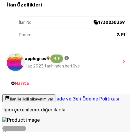
İlan Özellikleri
İlan No
1730230339
Durum
2. El
applegros
4.9
Haz 2023 tarihinden beri üye
Harita
İade ve Geri Ödeme Politikası
İlan ile ilgili şikayetim var
İlgini çekebilecek diğer ilanlar