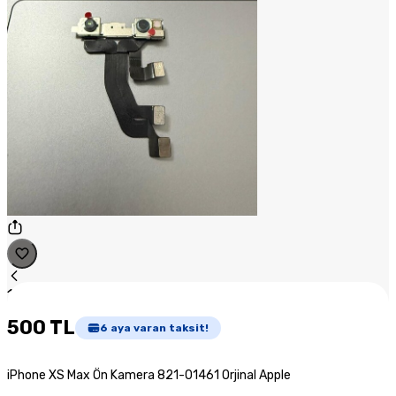
1
/
1
500 TL
6
aya varan taksit!
iPhone XS Max Ön Kamera 821-01461 Orjinal Apple