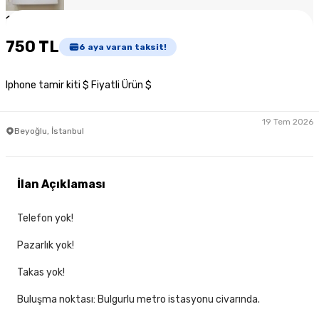
1
/
4
750 TL
6
aya varan taksit!
Iphone tamir kiti $ Fiyatli Ürün $
19 Tem 2026
Beyoğlu, İstanbul
İlan Açıklaması
Telefon yok!
Pazarlık yok!
Takas yok!
Buluşma noktası: Bulgurlu metro istasyonu civarında.