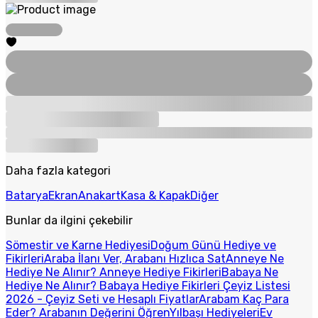
Daha fazla kategori
Batarya
Ekran
Anakart
Kasa & Kapak
Diğer
Bunlar da ilgini çekebilir
Sömestir ve Karne Hediyesi
Doğum Günü Hediye ve
Fikirleri
Araba İlanı Ver, Arabanı Hızlıca Sat
Anneye Ne
Hediye Ne Alınır? Anneye Hediye Fikirleri
Babaya Ne
Hediye Ne Alınır? Babaya Hediye Fikirleri
Çeyiz Listesi
2026 - Çeyiz Seti ve Hesaplı Fiyatlar
Arabam Kaç Para
Eder? Arabanın Değerini Öğren
Yılbaşı Hediyeleri
Ev