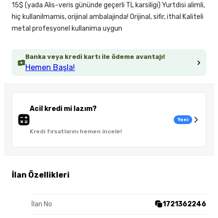
15$ (yada Alis-veris gününde geçerli TL karsiligi) Yurtdisi alimli,
hiç kullanilmamis, orijinal ambalajinda! Orijinal, sifir, ithal Kaliteli
metal profesyonel kullanima uygun
Banka veya kredi kartı ile ödeme avantajı!
Hemen Başla!
Acil kredi mi lazım?
Yeni
Kredi fırsatlarını hemen incele!
İlan Özellikleri
İlan No
1721362246