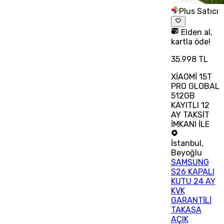
Plus Satıcı
Elden al,
kartla öde!
35.998 TL
XİAOMİ 15T
PRO GLOBAL
512GB
KAYITLI 12
AY TAKSİT
İMKANI İLE
İstanbul
,
Beyoğlu
SAMSUNG
S26 KAPALI
KUTU 24 AY
KVK
GARANTİLİ
TAKASA
AÇIK