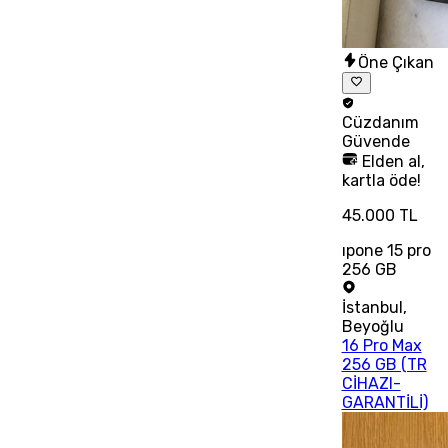
Öne Çıkan
Cüzdanım
Güvende
Elden al,
kartla öde!
45.000 TL
ıpone 15 pro
256 GB
İstanbul
,
Beyoğlu
16 Pro Max
256 GB (TR
CİHAZI-
GARANTİLİ)