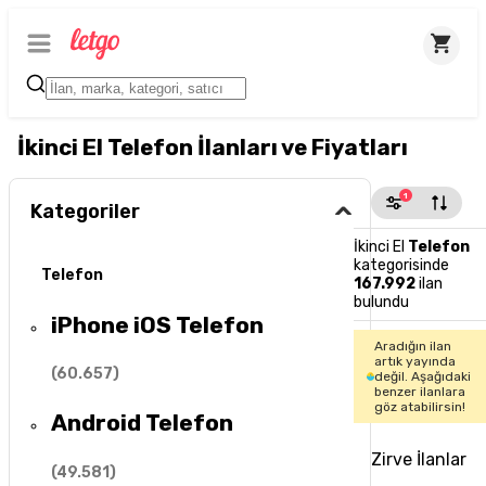
İkinci El Telefon İlanları ve Fiyatları
1
Kategoriler
İkinci El
Telefon
kategorisinde
Telefon
167.992
ilan
bulundu
iPhone iOS Telefon
Aradığın ilan
artık yayında
(
60.657
)
değil. Aşağıdaki
benzer ilanlara
göz atabilirsin!
Android Telefon
Zirve İlanlar
(
49.581
)