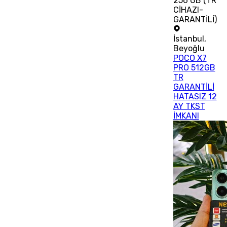
256 GB (TR
CİHAZI-
GARANTİLİ)
İstanbul
,
Beyoğlu
POCO X7
PRO 512GB
TR
GARANTİLİ
HATASIZ 12
AY TKST
İMKANI