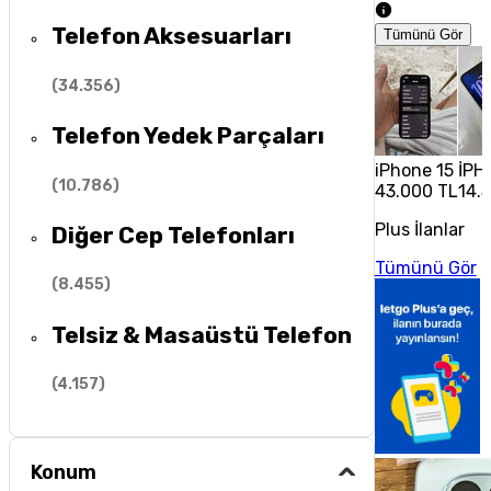
Telefon Aksesuarları
Tümünü Gör
(
34.356
)
Telefon Yedek Parçaları
iPhone 15
İPH
(
10.786
)
43.000 TL
14.
Plus İlanlar
Diğer Cep Telefonları
Tümünü Gör
(
8.455
)
Telsiz & Masaüstü Telefon
(
4.157
)
Konum