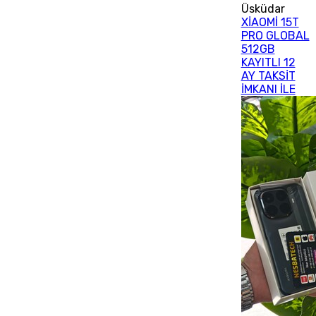
Üsküdar
XİAOMİ 15T
PRO GLOBAL
512GB
KAYITLI 12
AY TAKSİT
İMKANI İLE