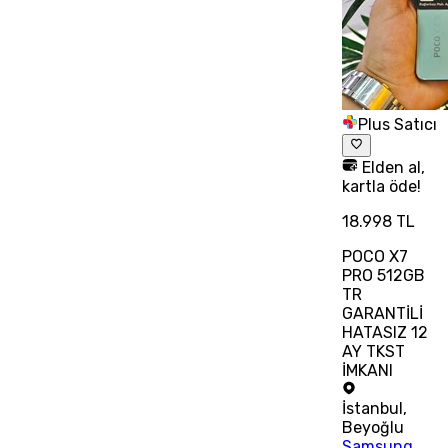
Plus Satıcı
Elden al,
kartla öde!
18.998 TL
POCO X7
PRO 512GB
TR
GARANTİLİ
HATASIZ 12
AY TKST
İMKANI
İstanbul
,
Beyoğlu
Samsung