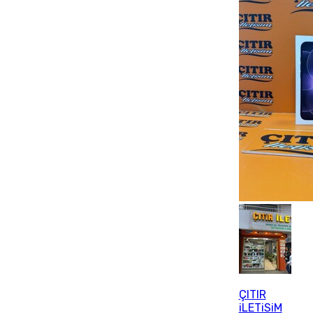
ÇITIR
iLETiSiM