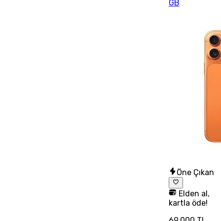
GB
Öne Çıkan
Elden al,
kartla öde!
69.000 TL