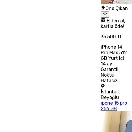
Öne Çıkan
Elden al,
kartla öde!
35.500 TL
iPhone 14
Pro Max 512
GB Yurt içi
14 ay
Garantili
Nokta
Hatasız
İstanbul
,
Beyoğlu
ıpone 15 pro
256 GB