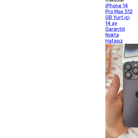
iPhone 14
Pro Max 512
GB Yurt içi
14 ay
Garantili
Nokta
Hatasız