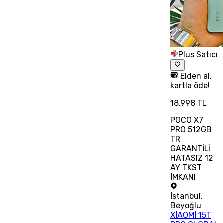
Plus Satıcı
Elden al,
kartla öde!
18.998 TL
POCO X7
PRO 512GB
TR
GARANTİLİ
HATASIZ 12
AY TKST
İMKANI
İstanbul
,
Beyoğlu
XİAOMİ 15T