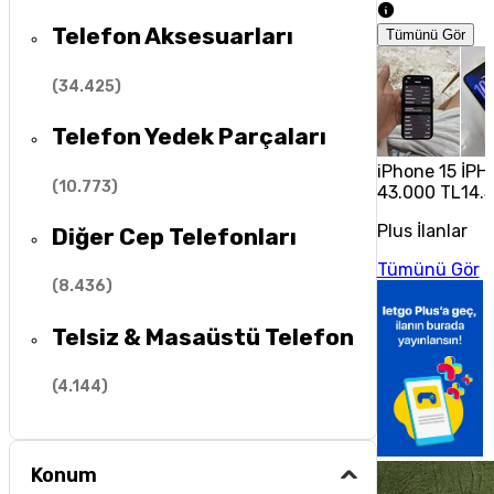
Telefon Aksesuarları
Tümünü Gör
(
34.425
)
Telefon Yedek Parçaları
iPhone 15
İPH
(
10.773
)
43.000 TL
14.
Plus İlanlar
Diğer Cep Telefonları
Tümünü Gör
(
8.436
)
Telsiz & Masaüstü Telefon
(
4.144
)
Konum