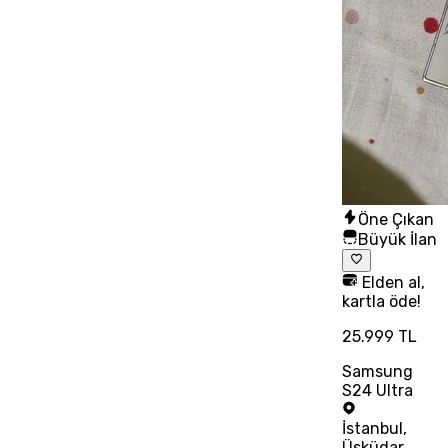
Öne Çıkan
Büyük İlan
Elden al,
kartla öde!
25.999 TL
Samsung
S24 Ultra
İstanbul
,
Üsküdar