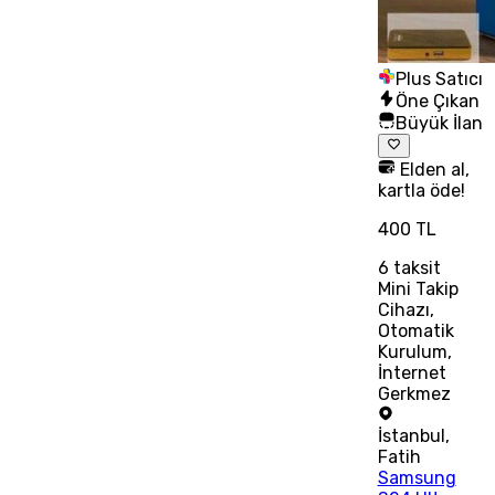
Plus Satıcı
Öne Çıkan
Büyük İlan
Elden al,
kartla öde!
400 TL
6
taksit
Mini Takip
Cihazı,
Otomatik
Kurulum,
İnternet
Gerkmez
İstanbul
,
Fatih
Samsung