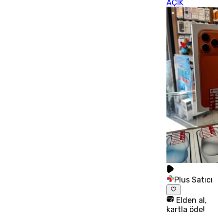
AÇIK
Plus Satıcı
Elden al,
kartla öde!