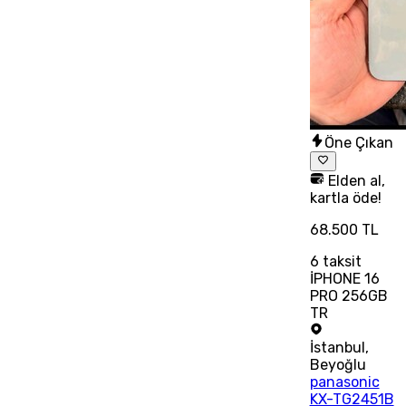
Öne Çıkan
Elden al,
kartla öde!
68.500 TL
6
taksit
İPHONE 16
PRO 256GB
TR
İstanbul
,
Beyoğlu
panasonic
KX-TG2451B