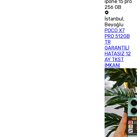
ıpone 15 pro
256 GB
İstanbul
,
Beyoğlu
POCO X7
PRO 512GB
TR
GARANTİLİ
HATASIZ 12
AY TKST
İMKANI